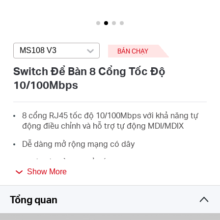
eCatalog
MS108 V3
Press enter to open version list
BÁN CHẠY
Việt
Switch Để Bàn 8 Cổng Tốc Độ
10/100Mbps
Nam
8 cổng RJ45 tốc độ 10/100Mbps với khả năng tự
/
động điều chỉnh và hỗ trợ tự động MDI/MDIX
Dễ dàng mở rộng mạng có dây
Tiếng
Thiết kế nhỏ gọn để bố trí linh hoạt
Show More
Việt
Thiết lập cắm và chạy, không cần cấu hình
Tổng quan