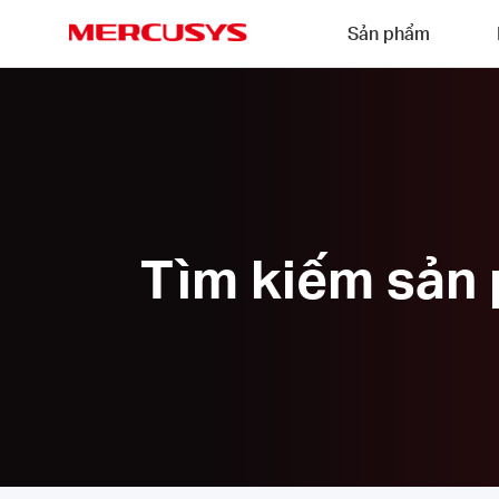
Click
Sản phẩm
to
skip
MERCUSYS
the
navigation
bar
Tìm kiếm sản