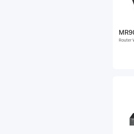
MR9
Router 