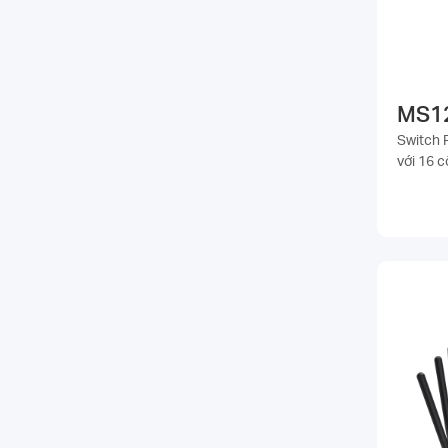
MS1
Switch 
với 16 