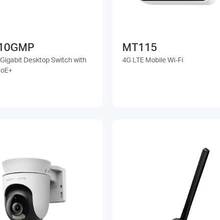
10GMP
MT115
 Gigabit Desktop Switch with
4G LTE Mobile Wi-Fi
PoE+