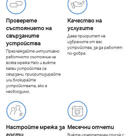
Проверете
Качество на
състоянието на
услугите
свързаните
Дава приоритет на
избраните от вас
устройства
устройства, за да работят
Преглеждайте интуитивно
по-добре.
работното състояние на
всяка мрежа Halo и вижте
какви устройства са
свързани, приоритизирайте
или блокирайте
устройствата, ако е
необходимо.
Настройте мрежа за
Месечни отчети
гости
Вижте изчерпателен списък с