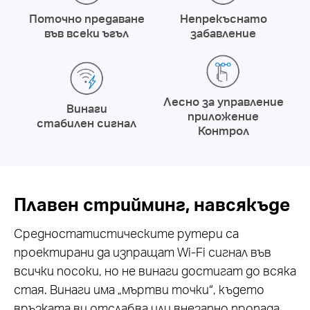
Поточно предаване
Непрекъснато
във всеки ъгъл
забавление
Лесно за управление
Винаги
приложение
стабилен сигнал
Контрол
Плавен стрийминг, навсякъде
Средностатистическите рутери са
проектирани да изпращат Wi-Fi сигнал във
всички посоки, но не винаги достигат до всяка
стая. Винаги има „мъртви точки“, където
връзката ви отслабва или внезапно пропада