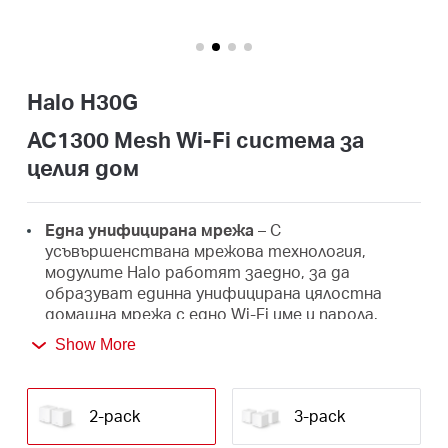
закупя
Halo H30G
България
AC1300 Mesh Wi-Fi система за
целия дом
/
Една унифицирана мрежа
– С
български
усъвършенствана мрежова технология,
модулите Halo работят заедно, за да
образуват единна унифицирана цялостна
домашна мрежа с едно Wi-Fi име и парола.
Show More
Безпроблемен роуминг
– Автоматично
превключвайте между модулите Halo, докато
се движите из дома си, като винаги
получавате най-добрия сигнал, за да се
2-pack
3-pack
насладите на най-бързите връзки за всичките