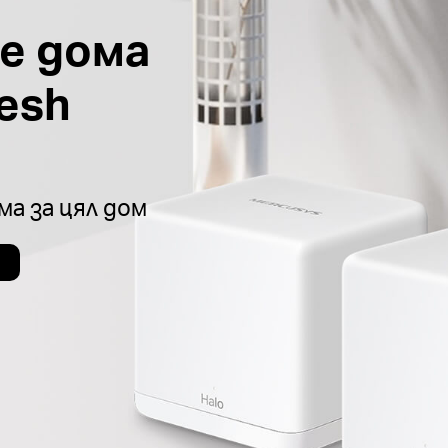
е дома
esh
ма за цял дом