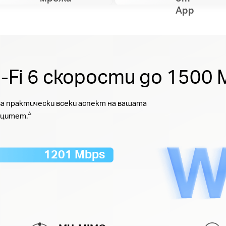
App
-Fi 6 скорости до 1500 
ява практически всеки аспект на вашата
△
ацитет.
1201 Mbps