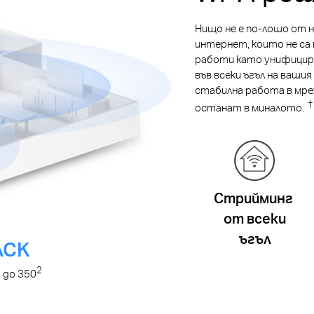
Нищо не е по-лошо от 
интернет, които не са 
работи като унифициран
във всеки ъгъл на ваши
стабилна работа в мр
†
останат в миналото.
Стрийминг
от всеки
ъгъл
ACK
2
 до 350