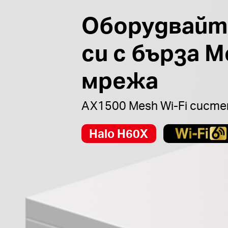
Оборудвайт
си с бърза M
мрежа
AX1500 Mesh Wi-Fi систе
Halo H60X