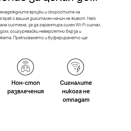
ненадеждните връзки и скоростите на
в крак с вашия дигитален начин на живот. Halo
а система, за да гарантира силен Wi-Fi сигнал
я дом, осигурявайки невероятно бърза и
ежата. Прекъсването и буферирането ще
Нон-стоп
Сигналите
развлечения
никога не
отпадат