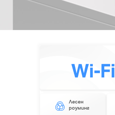
Лесен
роуминг