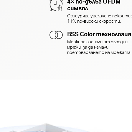
4× по-дълъг OFDM
символ
Осигурява увеличено покритие
11% по-високи скорости.
BSS Color технология
Маркира сигнали от съседни
мрежи, за да намали
претоварването на мрежата.