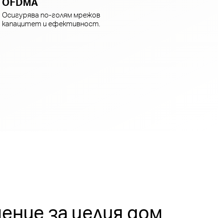
OFDMA
Осигурява по-голям мрежов
капацитет и ефективност.
шение за целия дом