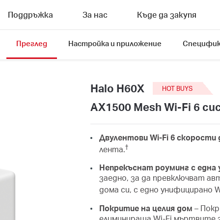
Поддръжка
За нас
Къде да закупя
Преглед
Настройка и приложение
Специфик
Halo H60X
HOT BUYS
AX1500 Mesh Wi-Fi 6 си
Двулентови Wi-Fi 6 скорости 
†
лента.
Непрекъснат роуминг с една
заедно, за да превключват ав
дома си, с едно унифицирано Wi
Покритие на целия дом
– Покр
елиминираща Wi-Fi мъртвите 