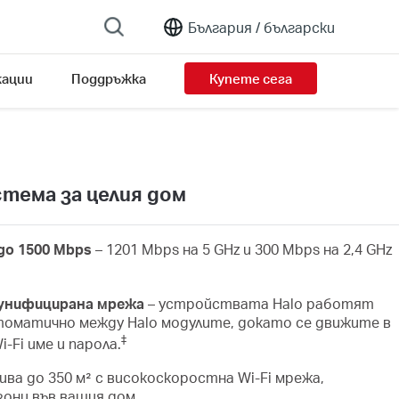
България /
български
ации
Поддръжка
Купете сега
стема за целия дом
до 1500 Mbps
– 1201 Mbps на 5 GHz и 300 Mbps на 2,4 GHz
 унифицирана мрежа
– устройствата Halo работят
томатично между Halo модулите, докато се движите в
‡
-Fi име и парола.
ива до 350 м² с високоскоростна Wi-Fi мрежа,
зони във вашия дом