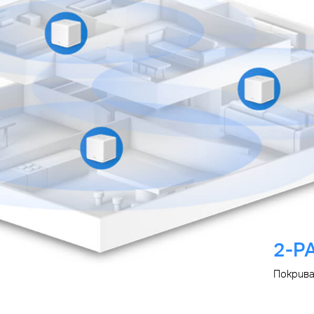
2-P
Покрива