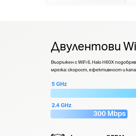
Двулентови Wi
Въоръжен с WiFi 6, Halo H60X подобр
мрежа: скорост, ефективност и кап
5 GHz
2.4 GHz
300 Mbps