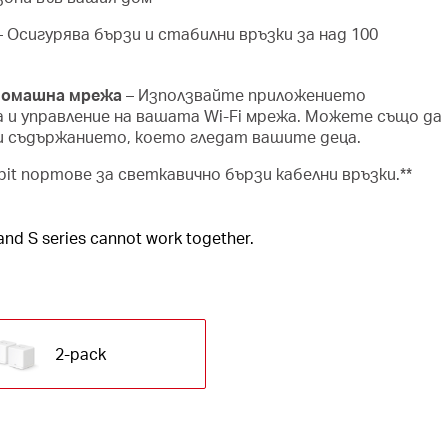
– Осигурява бързи и стабилни връзки за над 100
домашна мрежа
– Използвайте приложението
 и управление на вашата Wi-Fi мрежа. Можете също да
и съдържанието, което гледат вашите деца.
bit портове за светкавично бързи кабелни връзки.**
 and S series cannot work together.
2-pack