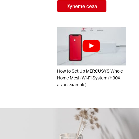
Купете сега
How to Set Up MERCUSYS Whole
Home Mesh Wi-Fi System (H90X
as an example)