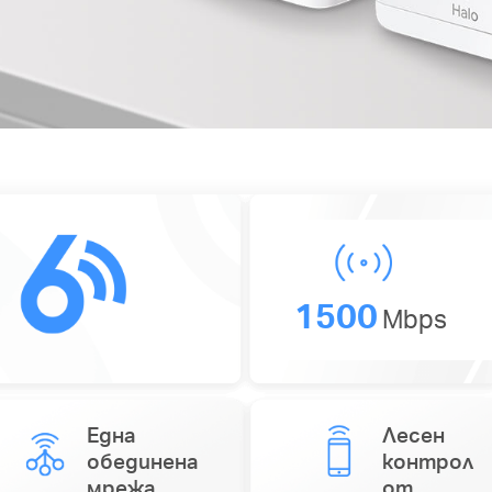
1500
Mbps
Една
Лесен
обединена
контрол
мрежа
от