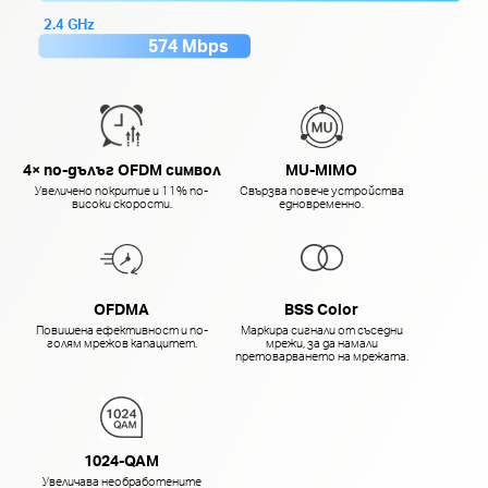
2.4 GHz
574 Mbps
4× по-дълъг OFDM символ
MU-MIMO
Увеличено покритие и 11% по-
Свързва повече устройства
високи скорости.
едновременно.
OFDMA
BSS Color
Повишена ефективност и по-
Маркира сигнали от съседни
голям мрежов капацитет.
мрежи, за да намали
претоварването на мрежата.
1024-QAM
Увеличава необработените