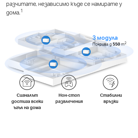
разчитате, независимо къде се намирате у
1
дома.
3 модула
2
Покрива д
550
m
Сигналът
Нон-стоп
Стабилни
достига всеки
развлечения
връзки
ъгъл на дома