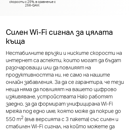
скорости с 25%, в сравнение с
256-QAM.
Силен Wi-Fi сигнал за цялата
къща
Нестабилните връзки и ниските скорости на
интернет са аспекти, които могат да бъдат
разочароващи или да повлияят на
продуктивността ни, не само на нашите
онлайн забавления. За да се гарантира, че тези
неща няма да повлияят на вашето цифрово
изживяване, устройствата Halo работят
заедно, за да формират унифицирана Wi-Fi
мрежа под едно име, която може да покрие до
2
550 m
(във версията с 3 пакета) със силен и
стабилен Wi-Fi сигнал, на който можете да