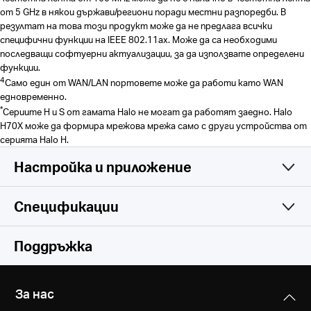
от 5 GHz в някои държави/региони поради местни разпоредби. В
резултат на това този продукт може да не предлага всички
специфични функции на IEEE 802.11ax. Може да са необходими
последващи софтуерни актуализации, за да използвате определени
функции.
4
Само един от WAN/LAN портовете може да работи като WAN
едновременно.
*
Сериите H и S от гамата Halo не могат да работят заедно. Halo
H70X може да формира мрежова мрежа само с други устройства от
серията Halo H.
Настройка и приложение
Спецификации
Simple and Functional
Wireless
Поддръжка
Software
Безжични стандарти
За нас
Wi-Fi 6
Hardware
Operation Modes