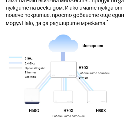
Гамата Halo включва множество продукти за
нуждите на всеки дом. И ако имате нужда от
повече покритие, просто добавете още един
*
модул Halo, за да разширите мрежата.
Интернет
5 GHz
2.4 GHz
H70X
Optional Gigabit
Ethernet
Работи като основен
Backhaul
рутер
H50G
H70X
H80X
Работи като сателит