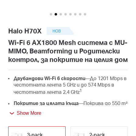
закупя
за
покритие
на
целия
дом
Halo H70X
НОВ
България
Wi-Fi 6 AX1800 Mesh система с MU-
MIMO, Beamforming и Родителски
/
контрол, за покритие на целия дом
български
Двубандови Wi-Fi 6 скорости
—До 1201 Mbps в
честотната лента 5 GHz и до 574 Mbps в
1
честотната лента 2,4 GHz
Покритие за цялата къща
—Покрива до 550 m²
(пакет от 3 модула), осигурявайки Wi-Fi сигнал
Show More
1
дори в най-отдалечените ъгли на дома.
Свързване на множество устройства
—
Осигурява стабилни, бързи връзки за до 150
3-pack
2-pack