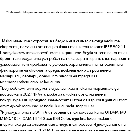
*
Забележка: Моделите от серията Halo H не са съвместими с модели от серията S.
1
Максималните скорости на безжичния сигнал са физическите
скорости, получени от спецификациите на стандарта IEEE 802.11.
Пропускателната способност на данните, безжичното покритие и
броят на свързаните устройства не са гарантирани и ще варират в
зависимост от мрежовите условия, ограниченията на клиента и
факторите на околната среда, включително строителни
материали, бариери, обем и плътност на трафика и
местоположението на клиента.
2
Безпроблемният роуминг изисква клиентските терминали да
поддържат 802.11k/v/r и може да изисква допълнителна
конфигурация. Производителността може да варира в зависимост
от възможностите на всеки клиентски терминал.
3
Използването на Wi-Fi 6 и неговите технологии, като OFDMA, MU-
MIMO, 1024-QAM, HE160 или BSS Color, изисква клиентските
терминали да са съвместими с тези технологии. Използването на
честотна лента от 160 MHz може да не е налично в честотна лента