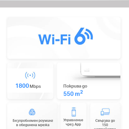
1800
Покрива до
Mbps
2
550 m
Управление
Безпроблемен роуминг
Свързва до
чрез App
в обединена мрежа
150