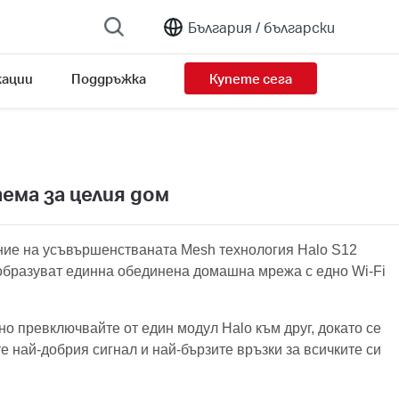
България /
български
ации
Поддръжка
Купете сега
ема за целия дом
ие на усъвършенстваната Mesh технология Halo S12
 образуват единна обединена домашна мрежа с едно Wi-Fi
о превключвайте от един модул Halo към друг, докато се
те най-добрия сигнал и най-бързите връзки за всичките си