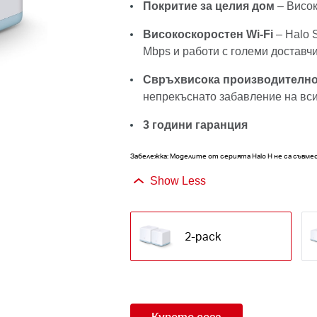
Покритие за целия дом
– Високо
Високоскоростен Wi-Fi
– Halo 
Mbps и работи с големи доставчи
Свръхвисока производителн
непрекъснато забавление на вси
3 години гаранция
Забележка: Моделите от серията Halo H не са съвм
Show Less
2-pack
Купете сега