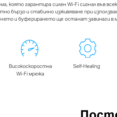
а, която гарантира силен Wi-Fi сигнал във всек
но бързо и стабилно изживяване при използван
нето и буферирането ще останат завинаги в 
Високоскоростна
Self-Healing
Wi-Fi мрежа
Посто