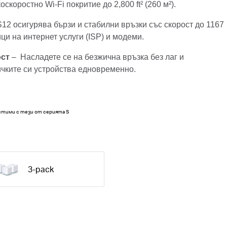
скоростно Wi-Fi покритие до 2,800 ft² (260 м²).
S12 осигурява бързи и стабилни връзки със скорост до 1167
ци на интернет услуги (ISP) и модеми.
ост
– Насладете се на безжична връзка без лаг и
чките си устройства едновременно.
естими с тези от серията S
3-pack