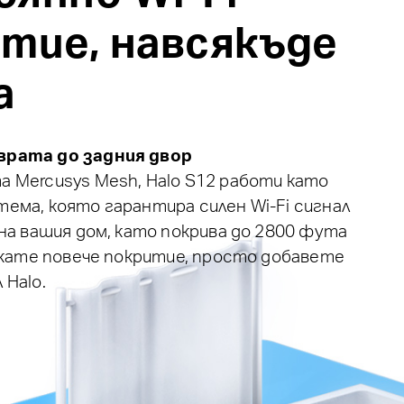
тие, навсякъде
а
врата до задния двор
а Mercusys Mesh, Halo S12 работи като
ема, която гарантира силен Wi-Fi сигнал
 на вашия дом, като покрива до 2800 фута
искате повече покритие, просто добавете
 Halo.