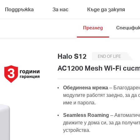
Поддръжка
За нас
Къде да закупя
Преглед
Специфик
Halo S12
END OF LIFE
AC1200 Mesh Wi-Fi сист
Обединена мрежа
– Благодарен
модулите работят заедно, за да
име и парола.
Seamless Roaming
– Автоматичн
движите у дома си, за да получи
устройства.