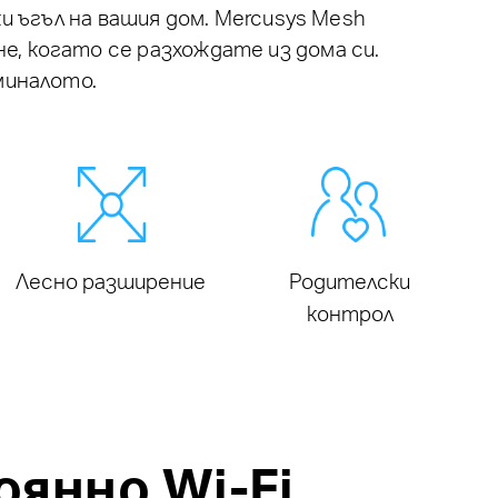
и ъгъл на вашия дом. Mercusys Mesh
е, когато се разхождате из дома си.
миналото.
Лесно разширение
Родителски
контрол
янно Wi-Fi