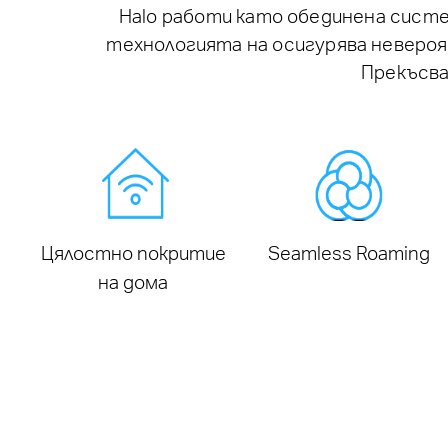
Halo работи като обединена систем
технологията на осигурява невероят
Прекъсва
Цялостно покритие
Seamless Roaming
на дома