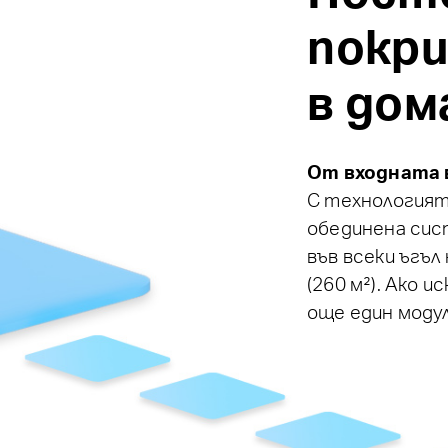
покри
в дом
От входната 
С технологият
обединена сист
във всеки ъгъл
(260 м²). Ако 
още един модул