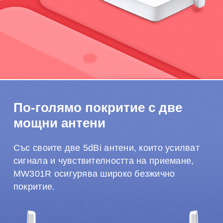
По-голямо покритие с две
мощни антени
Със своите две 5dBi антени, които усилват
сигнала и чувствителността на приемане,
MW301R осигурява широко безжично
покритие.