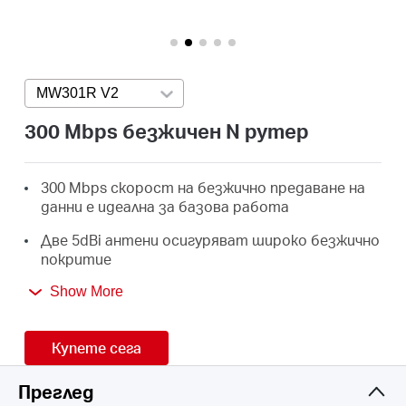
закупя
MW301R V2
Press enter to open version list
България
300 Mbps безжичен N рутер
/
300 Mbps скорост на безжично предаване на
данни е идеална за базова работа
български
Две 5dBi антени осигуряват широко безжично
покритие
Интуитивна уеб страница ви води в процеса
Show More
на начална настройка, който извършвате за
броени минути
Купете сега
3 години гаранция
Преглед