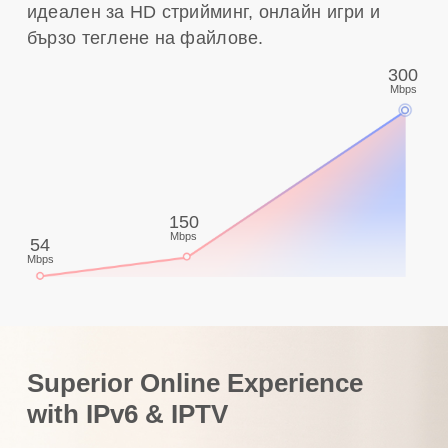
идеален за HD стрийминг, онлайн игри и
бързо теглене на файлове.
300
Mbps
150
Mbps
54
Mbps
Superior Online Experience
with IPv6 & IPTV