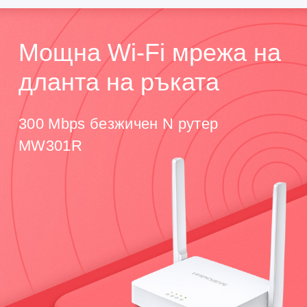
Мощна Wi-Fi мрежа на
дланта на ръката
300 Mbps безжичен N рутер
MW301R