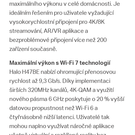
Republic
maximálního výkonu v celé domácnosti. Je
ideálním řešením pro uživatele vyžadující
/
vysokorychlostní připojení pro 4K/8K
streamování, AR/VR aplikace a
Czech
bezproblémové připojení více než 200
zařízení současně.
Maximální výkon s Wi-Fi 7 technologií
Halo H47BE nabízí ohromující přenosovou
rychlost až 9,3 Gb/s. Díky implementaci
širších 320MHz kanálů, 4K-QAM a využití
nového pásma 6 GHz poskytuje o 20 % vyšší
datovou propustnost než Wi-Fi 6 a
čtyřnásobně nižší latenci. Uživatelé tak
mohou naplno využívat náročné aplikace
včetně virtuální a rozšířené reality bez