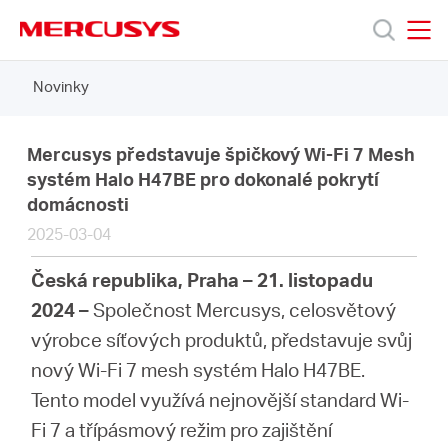
Click
to
skip
MERCUSYS
MERCUSYS
the
Novinky
Produkty
navigation
bar
Podpora
Mercusys představuje špičkový Wi-Fi 7 Mesh
systém Halo H47BE pro dokonalé pokrytí
domácnosti
O
2025-03-04
nás
Česká republika, Praha – 21. listopadu
2024 –
Společnost Mercusys, celosvětový
výrobce síťových produktů, představuje svůj
nový Wi-Fi 7 mesh systém Halo H47BE.
Czech
Tento model využívá nejnovější standard Wi-
Fi 7 a třípásmový režim pro zajištění