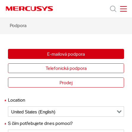
Click
to
skip
MERCUSYS
MERCUSYS
the
Kontaktujte
Podpora
Produkty
navigation
nás
bar
-
MERCUSYS
Podpora
E-mailová podpora
O
Telefonická podpora
nás
Prodej
Location
*
Czech
S čím potřebujete dnes pomoci?
*