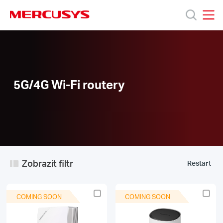
Click
to
skip
MERCUSYS
MERCUSYS
the
5G/4G
Produkty
navigation
Wi-
bar
Fi
routery
Podpora
5G/4G Wi-Fi routery
O
nás
Zobrazit filtr
Restart
Czech
COMING SOON
COMING SOON