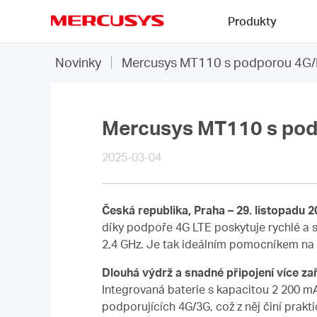
Click
Produkty
to
skip
MERCUSYS
the
Novinky
Mercusys MT110 s podporou 4G/LTE
navigation
bar
Mercusys MT110 s podpo
2025-03-04
Česká republika, Praha – 29. listopadu 2
díky podpoře 4G LTE poskytuje rychlé a st
2,4 GHz. Je tak ideálním pomocníkem na c
Dlouhá výdrž a snadné připojení více zař
Integrovaná baterie s kapacitou 2 200 mA
podporujících 4G/3G, což z něj činí prak