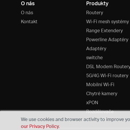
O nás
Produkty
O nás
Routery
Kontakt
Wi-Fi mesh systémy
Range Extendery
Powerline Adaptéry
Adaptéry
switche
DSL Modem Router
5G/4G Wi-Fi routery
Mobilní Wi-Fi
Chytré kamery
xPON
Rozdělovače
We use cookies and browser activity to improve you
our Privacy Policy
.