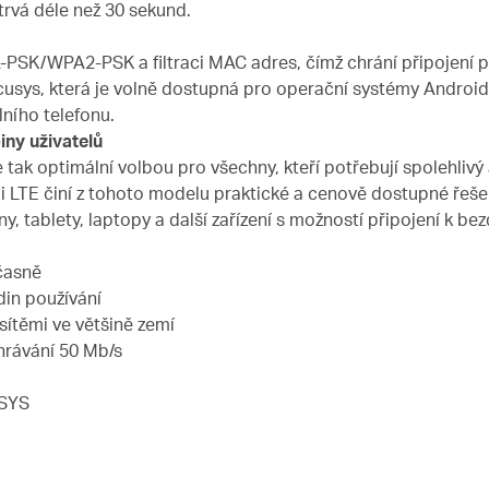
trvá déle než 30 sekund.
SK/WPA2-PSK a filtraci MAC adres, čímž chrání připojení p
sys, která je volně dostupná pro operační systémy Android a i
ního telefonu.
ny uživatelů
ak optimální volbou pro všechny, kteří potřebují spolehlivý a
mi LTE činí z tohoto modelu praktické a cenově dostupné řeše
ny, tablety, laptopy a další zařízení s možností připojení k b
učasně
din používání
sítěmi ve většině zemí
ahrávání 50 Mb/s
USYS