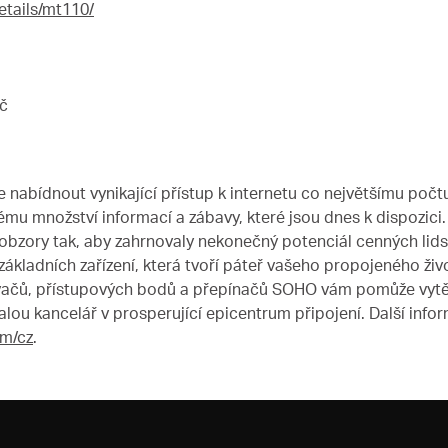
tails/mt110/
č
nabídnout vynikající přístup k internetu co největšímu počtu 
ému množství informací a zábavy, které jsou dnes k dispozici.
bzory tak, aby zahrnovaly nekonečný potenciál cenných lidsk
ákladních zařízení, která tvoří páteř vašeho propojeného živ
vačů, přístupových bodů a přepínačů SOHO vám pomůže vytěži
 kancelář v prosperující epicentrum připojení. Další info
m/cz
.