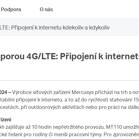
Podpora
O nás
: Připojení k internetu kdekoliv a kdykoliv
rou 4G/LTE: Připojení k internetu
024 –
Výrobce síťových zařízení Mercusys přichází na trh s 
abilní připojení k internetu, a to až do rychlosti stahování 1
estách, při outdoorových aktivitách nebo pro práci na dálk
ízení
h zajišťuje až 10 hodin nepřetržitého provozu. MT110 umožňu
tické řešení pro rodiny či menší pracovní týmy. Pro zprovozně