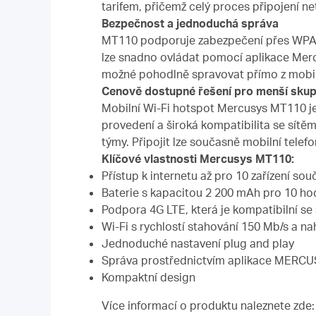
tarifem, přičemž celý proces připojení ne
Bezpečnost a jednoduchá správa
MT110 podporuje zabezpečení přes WPA-P
lze snadno ovládat pomocí aplikace Mercu
možné pohodlně spravovat přímo z mobil
Cenově dostupné řešení pro menší skupi
Mobilní Wi-Fi hotspot Mercusys MT110 je t
provedení a široká kompatibilita se sítě
týmy. Připojit lze současně mobilní telefo
Klíčové vlastnosti Mercusys MT110:
Přístup k internetu až pro 10 zařízení so
Baterie s kapacitou 2 200 mAh pro 10 ho
Podpora 4G LTE, která je kompatibilní se 
Wi-Fi s rychlostí stahování 150 Mb/s a n
Jednoduché nastavení plug and play
Správa prostřednictvím aplikace MERC
Kompaktní design
Více informací o produktu naleznete zde: