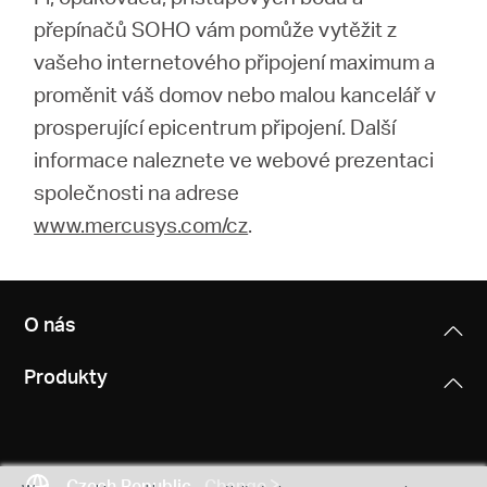
přepínačů SOHO vám pomůže vytěžit z
vašeho internetového připojení maximum a
proměnit váš domov nebo malou kancelář v
prosperující epicentrum připojení. Další
informace naleznete ve webové prezentaci
společnosti na adrese
www.mercusys.com/cz
.
O nás
Produkty
Czech Republic
Change