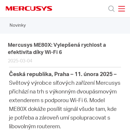
Click
to
skip
MERCUSYS
MERCUSYS
the
Novinky
Produkty
navigation
bar
Podpora
Mercusys ME80X: Vylepšená rychlost a
efektivita díky Wi-Fi 6
2025-03-04
O
Česká republika, Praha – 11. února 2025 –
nás
Světový výrobce síťových zařízení Mercusys
přichází na trh s výkonným dvoupásmovým
extenderem s podporou Wi-Fi 6. Model
ME80X dokáže posílit signál všude tam, kde
Czech
je potřeba a zároveň umí spolupracovat s
libovolným routerem.