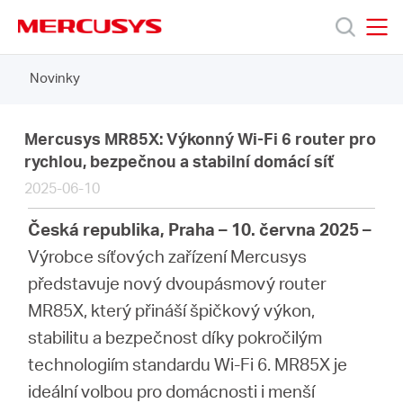
Click
to
skip
MERCUSYS
MERCUSYS
the
Novinky
Produkty
navigation
bar
Podpora
Mercusys MR85X: Výkonný Wi-Fi 6 router pro
rychlou, bezpečnou a stabilní domácí síť
2025-06-10
O
Česká republika, Praha – 10. června 2025 –
nás
Výrobce síťových zařízení Mercusys
představuje nový dvoupásmový router
MR85X, který přináší špičkový výkon,
stabilitu a bezpečnost díky pokročilým
Czech
technologiím standardu Wi-Fi 6. MR85X je
ideální volbou pro domácnosti i menší