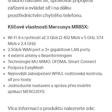
snadno nastavit síť, spravovat připojená
zařízení a ovládat síť i na dálku
prostřednictvím chytrého telefonu.
Klíčové vlastnosti Mercusys MR85X:
Wi-Fi 6 s rychlostí až 3 Gb/s (2 402 Mb/s v 5 GHz, 574
Mb/s v 2,4 GHz)
2,5Gb/s WAN port a 3× gigabitové LAN porty
4 externí antény s Beamformingem
Technologie MU-MIMO, OFDMA, Smart Connect
Podpora EasyMesh
Nejnovější zabezpečení WPA3, rodičovská kontrola,
síť pro hosty
Jednoduché nastavení a správa přes mobilní
aplikaci MERCUSYS
Více informací o produktu naleznete zde: