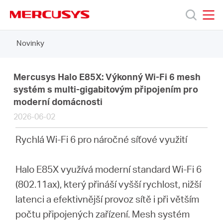
Click
to
skip
MERCUSYS
MERCUSYS
the
Novinky
Produkty
navigation
bar
Podpora
Mercusys Halo E85X: Výkonný Wi-Fi 6 mesh
systém s multi-gigabitovým připojením pro
moderní domácnosti
O
2026-06-02
nás
Rychlá Wi-Fi 6 pro náročné síťové využití
Halo E85X využívá moderní standard Wi-Fi 6
(802.11ax), který přináší vyšší rychlost, nižší
Czech
latenci a efektivnější provoz sítě i při větším
počtu připojených zařízení. Mesh systém