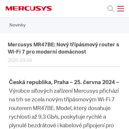
Click
to
skip
MERCUSYS
MERCUSYS
the
Novinky
Produkty
navigation
bar
Podpora
Mercusys MR47BE: Nový třípásmový router s
Wi-Fi 7 pro moderní domácnost
2025-03-04
O
nás
Česká republika, Praha – 25. června 2024 –
Výrobce síťových zařízení Mercusys přichází
na trh se zcela novým třípásmovým Wi-Fi 7
routerem MR47BE. Model, který dosahuje
Czech
rychlosti až 9,3 Gb/s, poskytuje rychlé a
plynulé bezdrátové i kabelové připojení pro