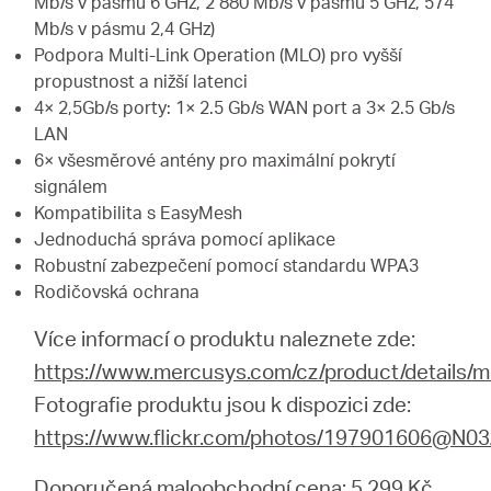
Mb/s v pásmu 6 GHz, 2 880 Mb/s v pásmu 5 GHz, 574
Mb/s v pásmu 2,4 GHz)
Podpora Multi-Link Operation (MLO) pro vyšší
propustnost a nižší latenci
4× 2,5Gb/s porty: 1× 2.5 Gb/s WAN port a 3× 2.5 Gb/s
LAN
6× všesměrové antény pro maximální pokrytí
signálem
Kompatibilita s EasyMesh
Jednoduchá správa pomocí aplikace
Robustní zabezpečení pomocí standardu WPA3
Rodičovská ochrana
Více informací o produktu naleznete zde:
https://www.mercusys.com/cz/product/details/
Fotografie produktu jsou k dispozici zde:
https://www.flickr.com/photos/197901606@N
Doporučená maloobchodní cena: 5 299 Kč