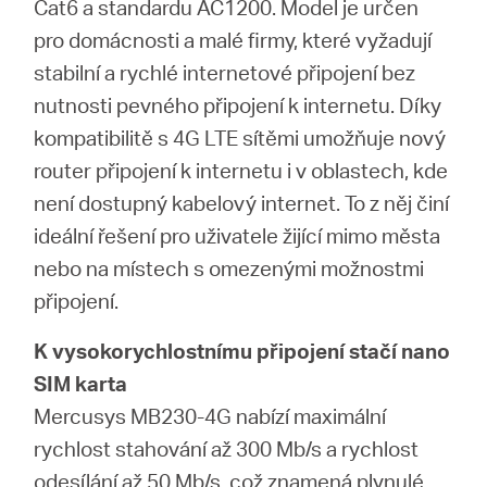
Republic
Cat6 a standardu AC1200. Model je určen
pro domácnosti a malé firmy, které vyžadují
/
stabilní a rychlé internetové připojení bez
nutnosti pevného připojení k internetu. Díky
kompatibilitě s 4G LTE sítěmi umožňuje nový
Czech
router připojení k internetu i v oblastech, kde
není dostupný kabelový internet. To z něj činí
ideální řešení pro uživatele žijící mimo města
nebo na místech s omezenými možnostmi
připojení.
K vysokorychlostnímu připojení stačí nano
SIM karta
Mercusys MB230-4G nabízí maximální
rychlost stahování až 300 Mb/s a rychlost
odesílání až 50 Mb/s, což znamená plynulé