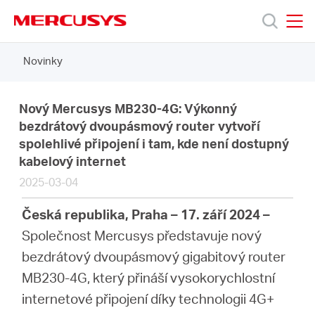
Click
to
skip
MERCUSYS
MERCUSYS
the
Novinky
Produkty
navigation
bar
Podpora
Nový Mercusys MB230-4G: Výkonný
bezdrátový dvoupásmový router vytvoří
spolehlivé připojení i tam, kde není dostupný
O
kabelový internet
2025-03-04
nás
Česká republika, Praha – 17. září 2024 –
Společnost Mercusys představuje nový
bezdrátový dvoupásmový gigabitový router
Czech
MB230-4G, který přináší vysokorychlostní
internetové připojení díky technologii 4G+