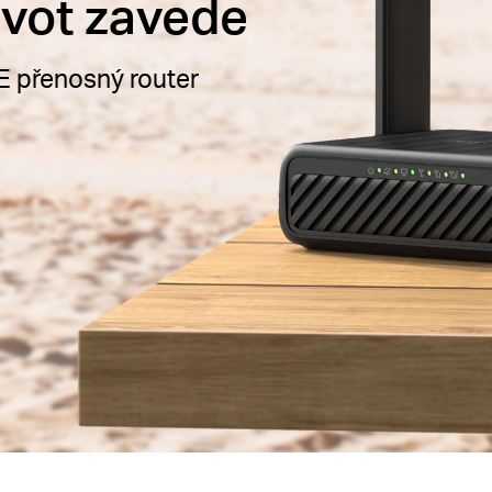
ivot zavede
 přenosný router