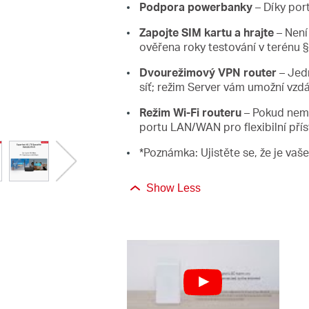
Podpora powerbanky
– Díky por
Zapojte SIM kartu a hrajte
– Není
ověřena roky testování v terénu §
Dvourežimový VPN router
– Jedn
síť; režim Server vám umožní vzd
Režim Wi-Fi routeru
– Pokud nemá
portu LAN/WAN pro flexibilní přís
*Poznámka: Ujistěte se, že je va
Show Less