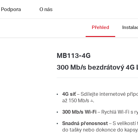
Podpora
O nás
Přehled
Instala
MB113-4G
300 Mb/s bezdrátový 4G 
4G síť
– Sdílejte internetové připo
až 150 Mb/s △.
300 Mb/s Wi-Fi
– Rychlá Wi-Fi s ry
Snadná přenosnost
– S velikost
do tašky nebo dokonce do kapsy