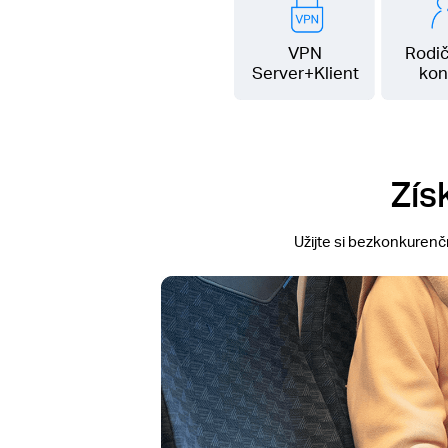
VPN
Rodi
Server+Klient
kon
Zís
Užijte si bezkonkurenčn