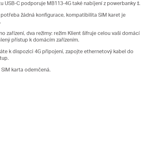
tu USB-C podporuje MB113-4G také nabíjení z powerbanky
‡
.
 potřeba žádná konfigurace, kompatibilita SIM karet je
.
o zařízení, dva režimy: režim Klient šifruje celou vaši domácí
álený přístup k domácím zařízením.
te k dispozici 4G připojení, zapojte ethernetový kabel do
tup.
še SIM karta odemčená.