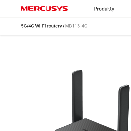
Click
Produkty
to
skip
MERCUSYS
the
MB113-
5G/4G Wi-Fi routery
/
MB113-4G
navigation
4G
bar
[V1]
|
300
Mb/s
bezdrátový
4G
LTE
přenosný
router