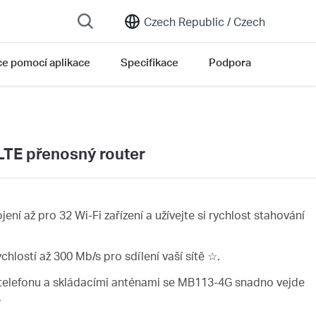
Czech Republic /
Czech
ce pomocí aplikace
Specifikace
Podpora
LTE přenosný router
jení až pro 32 Wi-Fi zařízení a užívejte si rychlost stahování
chlostí až 300 Mb/s pro sdílení vaší sítě ☆.
í telefonu a skládacími anténami se MB113-4G snadno vejde
.