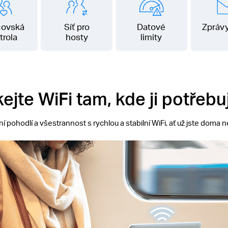
čovská
Síť pro
Datové
Zpráv
trola
hosty
limity
kejte WiFi tam, kde ji potřebu
í pohodlí a všestrannost s rychlou a stabilní WiFi, ať už jste doma 