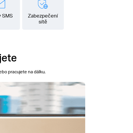
y SMS
Zabezpečení
sítě
jete
nebo pracujete na dálku.