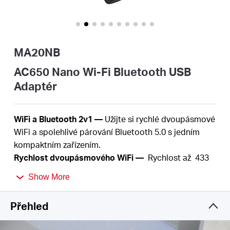
Republic
/
MA20NB
Czech
AC650 Nano Wi-Fi Bluetooth USB
Adaptér
WiFi a Bluetooth 2v1 —
Užijte si rychlé dvoupásmové
WiFi a spolehlivé párování Bluetooth 5.0 s jedním
kompaktním zařízením.
Rychlost dvoupásmového WiFi —
Rychlost až 433
†
Mbps (5 GHz) + 200 Mbps (2,4 GHz)
Show More
Spolehlivé Bluetooth
5.0
— Užijte si stabilní
připojení s nízkou latencí pro sluchátka, klávesnice a
Přehled
△
další každodenní zařízení.
Plug and Play —
Díky integrovanému ovladači v