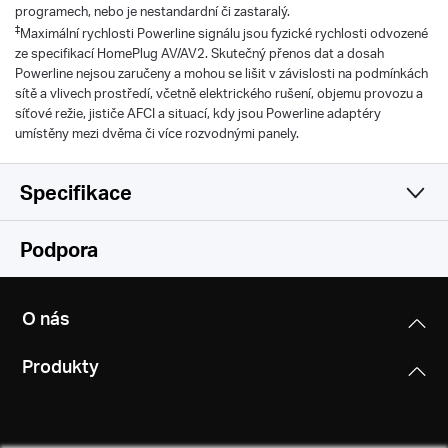
programech, nebo je nestandardní či zastaralý.
‡
Maximální rychlosti Powerline signálu jsou fyzické rychlosti odvozené
ze specifikací HomePlug AV/AV2. Skutečný přenos dat a dosah
Powerline nejsou zaručeny a mohou se lišit v závislosti na podmínkách
sítě a vlivech prostředí, včetně elektrického rušení, objemu provozu a
síťové režie, jističe AFCI a situací, kdy jsou Powerline adaptéry
umístěny mezi dvěma či více rozvodnými panely.
Specifikace
Software
Podpora
Hardware
Modulation Technology
O nás
OFDM (PLC)
Others
Dimensions (W X D X H)
Produkty
58 × 42 × 95 mm
Security
Certifications
Powerline Security: 128-bit AES
CE, RoHS
Button