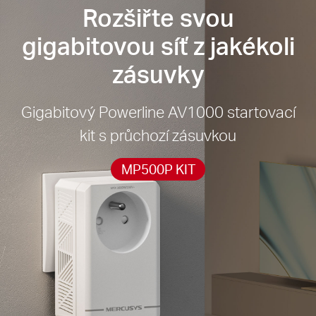
Rozšiřte svou
Snadné rozšíření
— Pokrytí lze rozšířit jednoduše
přidáním dalších Powerline adaptérů
gigabitovou síť z jakékoli
Další elektrická zásuvka
— Pohodlné pro
zásuvky
připojení dalších zařízení
Gigabitový Powerline AV1000 startovací
kit s průchozí zásuvkou
MP500P KIT