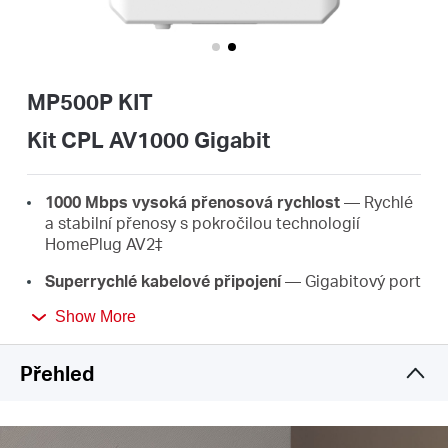
Republic
/
MP500P KIT
Czech
Kit CPL AV1000 Gigabit
1000 Mbps vysoká přenosová rychlost
— Rychlé
a stabilní přenosy s pokročilou technologií
HomePlug AV2‡
Superrychlé kabelové připojení
— Gigabitový port
poskytuje vysokorychlostní internet pro PC, IPTV a
Show More
herní konzole
Dosah 300 metrů
— Až 300 metrů přes stávající
Přehled
elektrický okruh†
Plug & Play
— Není potřeba žádné vedení ani
konfigurace, stačí zapojit