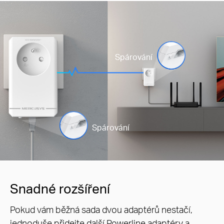
Spárování
Spárování
Snadné rozšíření
Pokud vám běžná sada dvou adaptérů nestačí,
jednoduše přidejte další Powerline adaptéry a