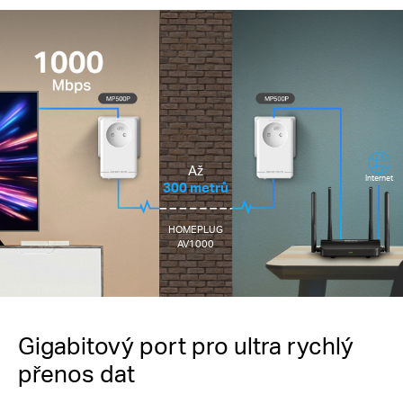
Až
Internet
300 metrů
HOMEPLUG
AV1000
Gigabitový port pro ultra rychlý
přenos dat