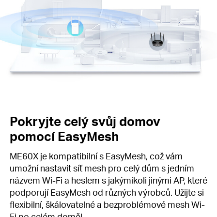
Pokryjte celý svůj domov
pomocí EasyMesh
ME60X je kompatibilní s EasyMesh, což vám
umožní nastavit síť mesh pro celý dům s jedním
názvem Wi-Fi a heslem s jakýmikoli jinými AP, které
podporují EasyMesh od různých výrobců. Užijte si
flexibilní, škálovatelné a bezproblémové mesh Wi-
Fi po celém domě!