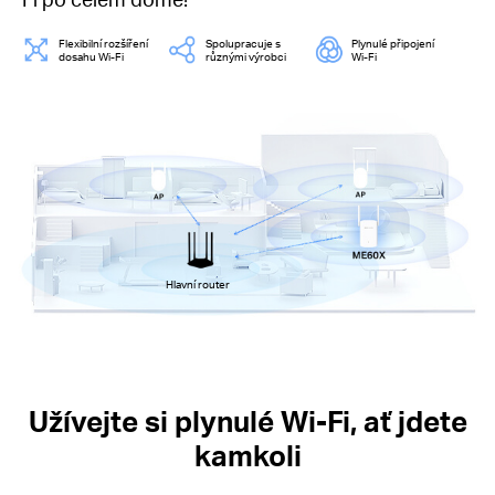
Flexibilní rozšíření
Spolupracuje s
Plynulé připojení
dosahu Wi-Fi
různými výrobci
Wi-Fi
Hlavní router
Užívejte si plynulé Wi-Fi, ať jdete
kamkoli