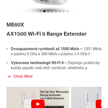
Republic
/
ME60X
Czech
AX1500 Wi-Fi 6 Range Extender
Dvoupásmové rychlosti až 1500 Mb/s –
1201 Mb/s
v pásmu 5 GHz a 300 Mb/s v pásmu 2.4 GHz.
†
Vybaveno technologií Wi-Fi 6 –
Zlepšuje prakticky
každý aspekt vaší sítě: rychlost, efektivitu a
kapacitu.
Show More
Gigabitové kabelové připojení –
Nabízí rychlé
kabelové připojení pro PC, IPTV a herní konzole.
Funguje s jakýmkoli routerem –
Rozšiřte Wi-Fi
tam, kde ji nejvíce potřebujete.‡