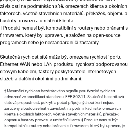
závislosti na podmínkách sítě, omezeních klienta a okolních
faktorech, včetně stavebních materiálů, překážek, objemu a
hustoty provozu a umístění klienta.
‡ Produkt nemusí být kompatibilní s routery nebo bránami s
firmwarem, který byl upraven, je založen na open-source
programech nebo je nestandardní či zastaralý.
Skutečná rychlost sítě může být omezena rychlostí portu
Ethernet WAN nebo LAN produktu, rychlostí podporovanou
síťovým kabelem, faktory poskytovatele internetových
služeb a dalšími okolními podmínkami.
†
Maximální rychlosti bezdrátového signálu jsou fyzické rychlosti
odvozené ze specifikací standardu IEEE 802.11. Skutečná bezdrátová
datová propustnost, pokrytí a počet připojených zařízení nejsou
zaručeny a budou se lišit v závislosti na podmínkách sítě, omezeních
klienta a okolních faktorech, včetně stavebních materiálů, překážek,
objemu a hustoty provozu a umístění klienta. ‡ Produkt nemusí být
kompatibilní s routery nebo bránami s firmwarem, který byl upraven, je