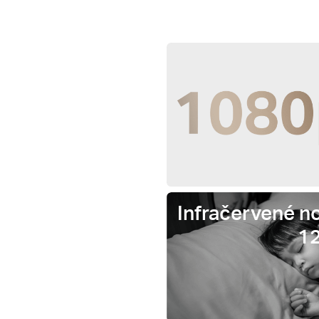
Infračervené no
1