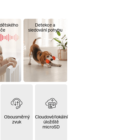
dětského
Detekce a
áče
sledování pohybu
Obousměrný
Cloudové/lokální
zvuk
úložiště
microSD