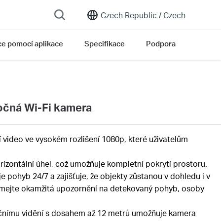
Czech Republic /
Czech
ce pomocí aplikace
Specifikace
Podpora
očná Wi-Fi kamera
í video ve vysokém rozlišení 1080p, které uživatelům
orizontální úhel, což umožňuje kompletní pokrytí prostoru.
je pohyb 24/7 a zajišťuje, že objekty zůstanou v dohledu i v
jímejte okamžitá upozornění na detekovaný pohyb, osoby
čnímu vidění s dosahem až 12 metrů umožňuje kamera