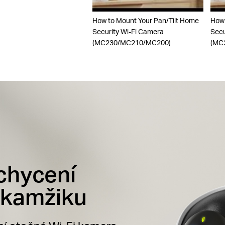
How to Mount Your Pan/Tilt Home
How 
Security Wi-Fi Camera
Secu
(MC230/MC210/MC200)
(MC
chycení
okamžiku