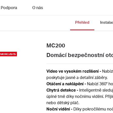
Podpora
O nás
Přehled
Instala
MC200
Domácí bezpečnostní ot
Video ve vysokém rozlišení -
Nabíz
poskytuje jasné a detailní záběry.
Otáčení a naklápění -
N
abízí 360° h
Chytrá detekce -
Inteligentně sledu
úplné tmě díky nočnímu vidění. Při
nebo dětský pláč.
Noční vidění
-
Díky pokročilému no