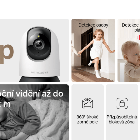
Detekce osoby
Detekce 
pl
ční vidění až do
2 m
360° široké
Přizpůsobitelná
zorné pole
bloková zóna