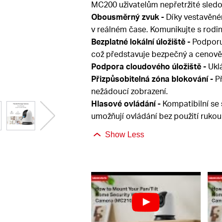
MC200 uživatelům nepřetržité sled
Obousměrný zvuk -
Díky vestavěné
v reálném čase. Komunikujte s rodi
Bezplatné lokální úložiště -
Podporuj
což představuje bezpečný a cenově
Podpora cloudového úložiště -
Ukl
Přizpůsobitelná zóna blokování -
Př
nežádoucí zobrazení.
Hlasové ovládání -
Kompatibilní se 
umožňují ovládání bez použití rukou
Show Less