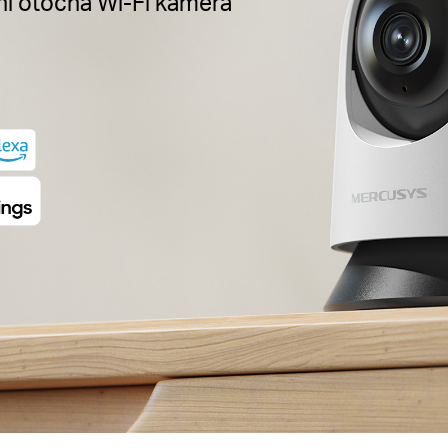
í otočná Wi-Fi kamera