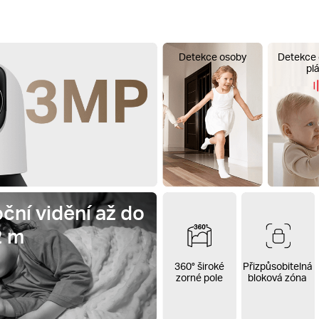
Detekce osoby
Detekce 
pl
ční vidění až do
2 m
360° široké
Přizpůsobitelná
zorné pole
bloková zóna