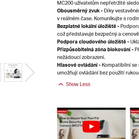
MC200 uživatelům nepřetržité sled
Obousměrný zvuk -
Díky vestavěné
v reálném čase. Komunikujte s rodi
Bezplatné lokální úložiště -
Podporuj
což představuje bezpečný a cenově
Podpora cloudového úložiště -
Ukl
Přizpůsobitelná zóna blokování -
Př
nežádoucí zobrazení.
Hlasové ovládání -
Kompatibilní se 
umožňují ovládání bez použití rukou
Show Less