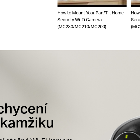
How to Mount Your Pan/Tilt Home
How 
Security Wi-Fi Camera
Secu
(MC230/MC210/MC200)
(MC
chycení
okamžiku