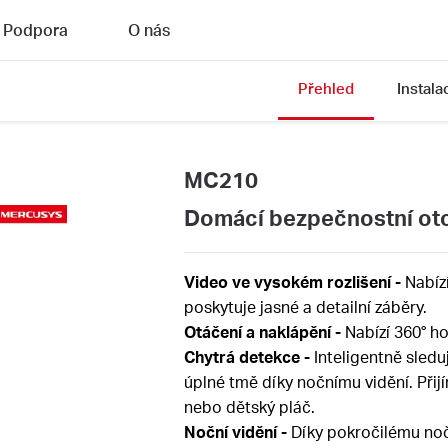
Podpora
O nás
Přehled
Instala
MC210
Domácí bezpečnostní ot
Video ve vysokém rozlišení -
Nabíz
poskytuje jasné a detailní záběry.
Otáčení a naklápění -
N
abízí 360° h
Chytrá detekce -
Inteligentně sledu
úplné tmě díky nočnímu vidění. Při
nebo dětský pláč.
Noční vidění
-
Díky pokročilému no