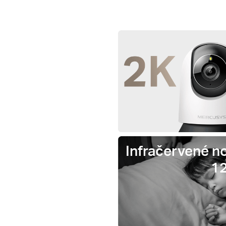
Infračervené no
1