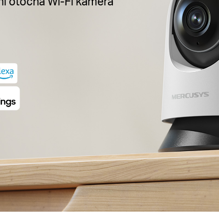
í otočná Wi-Fi kamera