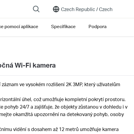
Czech Republic /
Czech
ce pomocí aplikace
Specifikace
Podpora
očná Wi-Fi kamera
í záznam ve vysokém rozlišení 2K 3MP, který uživatelům
orizontální úhel, což umožňuje kompletní pokrytí prostoru.
je pohyb 24/7 a zajišťuje, že objekty zůstanou v dohledu i v
jímejte okamžitá upozornění na detekovaný pohyb, osoby
čnímu vidění s dosahem až 12 metrů umožňuje kamera