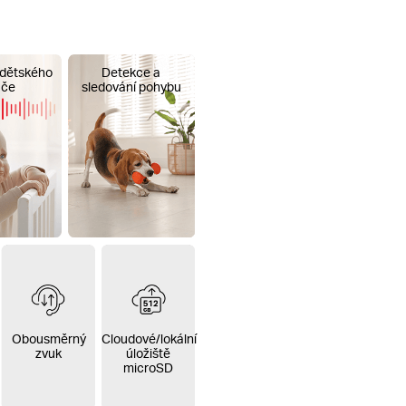
dětského
Detekce a
áče
sledování pohybu
Obousměrný
Cloudové/lokální
zvuk
úložiště
microSD