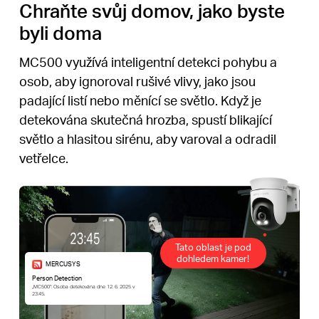
Chraňte svůj domov, jako byste
byli doma
MC500 využívá inteligentní detekci pohybu a
osob, aby ignoroval rušivé vlivy, jako jsou
padající listí nebo měnící se světlo. Když je
detekována skutečná hrozba, spustí blikající
světlo a hlasitou sirénu, aby varoval a odradil
vetřelce.
Tato oblast je pod
dohledem kamer!
MERCUSYS
Person Detection
„MC500“: Osoba detekována dne 12. 6. 2025 v
23:45.