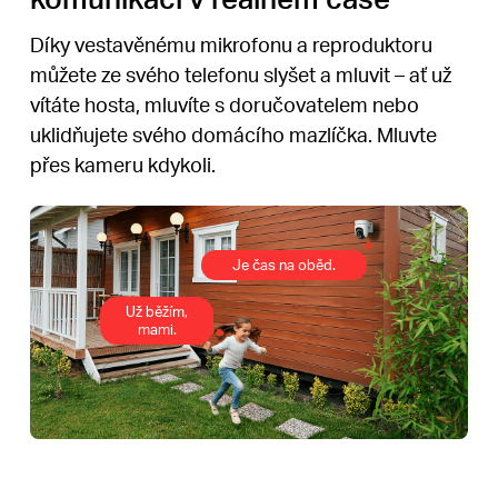
Díky vestavěnému mikrofonu a reproduktoru
můžete ze svého telefonu slyšet a mluvit – ať už
vítáte hosta, mluvíte s doručovatelem nebo
uklidňujete svého domácího mazlíčka. Mluvte
přes kameru kdykoli.
Je čas na oběd.
Už běžím,
mami.