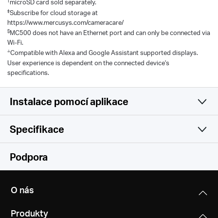
†
microSD card sold separately.
‡
Subscribe for cloud storage at
https://www.mercusys.com/cameracare/
§
MC500 does not have an Ethernet port and can only be connected via
Wi-Fi.
△
Compatible with Alexa and Google Assistant supported displays.
User experience is dependent on the connected device's
specifications.
Instalace pomocí aplikace
Specifikace
Jednoduchá a funkční
Camera
Podpora
Video & Audio
Image Sensor
O nás
1/32'' Progressive Scan CMOS Not Starlight Sensor
Software
Maximum Resolution
Produkty
1920× 1080 px