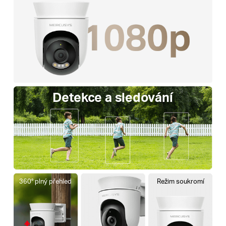
Detekce a sledování
360° plný přehled
Režim soukromí