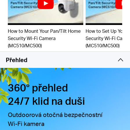
detekce osob a pohybu v kombinaci s
přizpůsobitelnými zónami aktivity pomáhá odfiltrovat
irelevantní události a odesílá upozornění pouze v
případě potřeby.
How to Mount Your Pan/Tilt Home
How to Set Up Your 
Lokální & Cloudové úložiště
-
podporuje microSD
Security Wi-Fi Camera
Security Wi-Fi Came
karty až do 512 GB a cloudové úložiště pro bezpečné
(MC510/MC500)
(MC510/MC500)
†
‡
a flexibilní zálohování videa.
Odolná pro venkovní použití
-
certifikace IP65 pro
Přehled
spolehlivý výkon v dešti, prachu nebo sněhu. Snadno
se montuje na stěny, stropy nebo sloupy.
Ochrana soukromí pomocí krytu objektivu
-
aktivujte kryt objektivu, když není potřeba
360° přehled
monitorování, abyste měli doma klid.
24/7 klid na duši
Outdoorová otočná bezpečnostní
Wi-Fi kamera