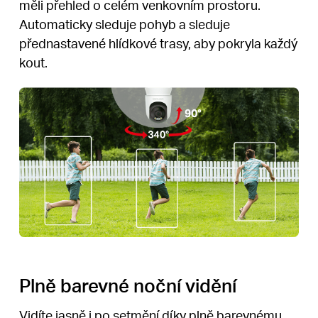
měli přehled o celém venkovním prostoru.
Automaticky sleduje pohyb a sleduje
přednastavené hlídkové trasy, aby pokryla každý
kout.
Plně barevné noční vidění
Vidíte jasně i po setmění díky plně barevnému