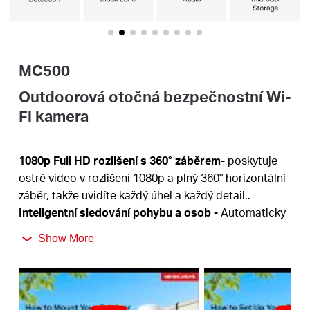
Republic
/
MC500
Czech
Outdoorová otočná bezpečnostní Wi-
Fi kamera
1080p Full HD
rozlišení s 360° záběrem
-
poskytuje
ostré video v rozlišení 1080p a plný 360° horizontální
záběr, takže uvidíte každý úhel a každý detail..
Inteligentní sledování pohybu a osob
-
Automaticky
detekuje a sleduje pohyb nebo osoby, takže klíčové
Show More
aktivity zůstávají v záběru.
Barevné noční vidění
-
poskytuje živé a detailní
snímky i v noci pro nepřetržitou ochranu.
Soustřeďte se na to, na čem záleží
-
inteligentní