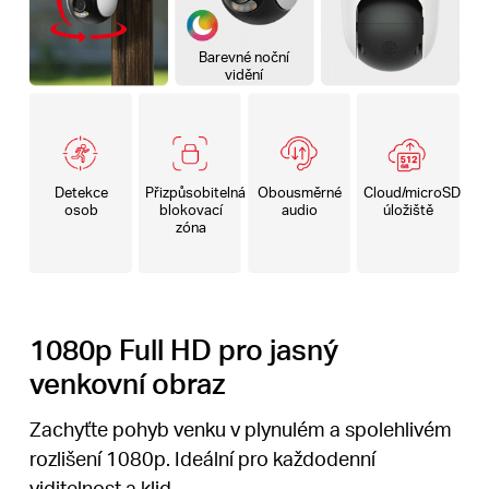
Barevné noční
vidění
Detekce
Přizpůsobitelná
Obousměrné
Cloud/microSD
osob
blokovací
audio
úložiště
zóna
1080p Full HD pro jasný
venkovní obraz
Zachyťte pohyb venku v plynulém a spolehlivém
rozlišení 1080p. Ideální pro každodenní
viditelnost a klid.