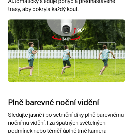
Automaticky sleduje pohyb a přednastavené
trasy, aby pokryla každý kout.
Plně barevné noční vidění
Sledujte jasně i po setmění díky plně barevnému
nočnímu vidění. I za špatných světelných
podmínek nebo téměř úplné tmě kamera