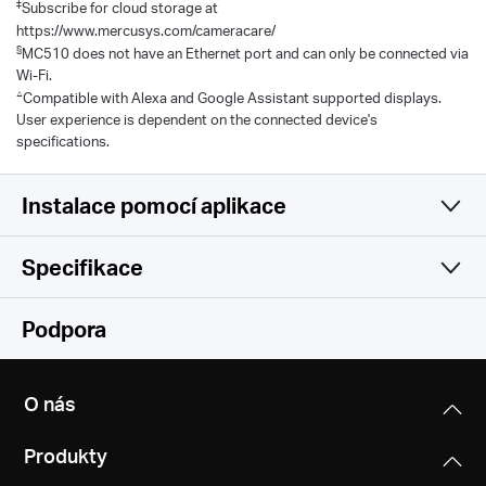
‡
Subscribe for cloud storage at
https://www.mercusys.com/cameracare/
§
MC510 does not have an Ethernet port and can only be connected via
Wi-Fi.
△
Compatible with Alexa and Google Assistant supported displays.
User experience is dependent on the connected device's
specifications.
Instalace pomocí aplikace
Specifikace
Jednoduchá a funkční
Camera
Podpora
Video & Audio
Image Sensor
O nás
1/3'' Progressive Scan CMOS not Starlight Sensor
Software
Maximum Resolution
Produkty
2304× 1296 px
Lens
Storage
Security