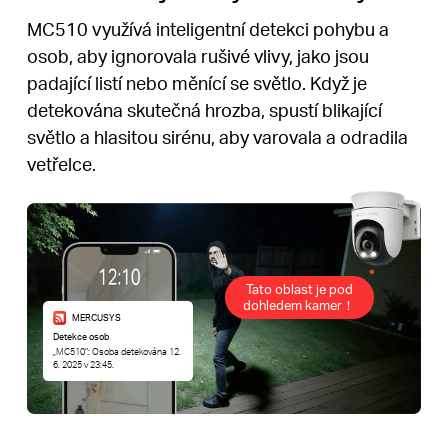
MC510 využívá inteligentní detekci pohybu a
osob, aby ignorovala rušivé vlivy, jako jsou
padající listí nebo měnící se světlo. Když je
detekována skutečná hrozba, spustí blikající
světlo a hlasitou sirénu, aby varovala a odradila
vetřelce.
Tato oblast je pod
dohledem kamer！
MERCUSYS
Detekce osob
„MC510“: Osoba detekována 12.
6. 2025 v 23:45.