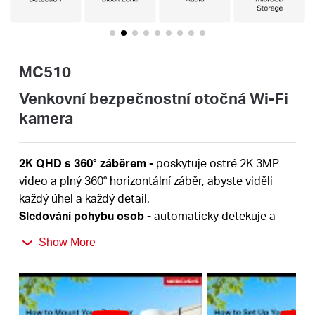
Republic
/
MC510
Czech
Venkovní bezpečnostní otočná Wi-Fi
kamera
2K QHD s 360° záběrem
-
poskytuje ostré 2K 3MP
video a plný 360° horizontální záběr, abyste viděli
každý úhel a každý detail.
Sledování pohybu osob -
automaticky detekuje a
sleduje pohyb nebo osoby, takže klíčové aktivity
Show More
zůstávají v záběru.
Barevné noční vidění
-
poskytuje živé a detailní
obrazy i v noci pro nepřetržitou ochranu.
Soustřeďte se na to, na čem záleží
-
inteligentní