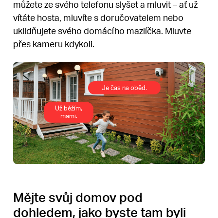
můžete ze svého telefonu slyšet a mluvit – ať už
vítáte hosta, mluvíte s doručovatelem nebo
uklidňujete svého domácího mazlíčka. Mluvte
přes kameru kdykoli.
Je čas na oběd.
Už běžím,
mami.
Mějte svůj domov pod
dohledem, jako byste tam byli