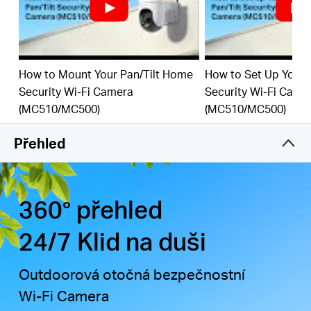
detekce osob a pohybu v kombinaci s
přizpůsobitelnými zónami aktivity pomáhá odfiltrovat
irelevantní události a odesílá upozornění pouze v
případě potřeby.
.
How to Mount Your Pan/Tilt Home
How to Set Up Your 
Lokální a cloudové úložiště
-
podporuje microSD
Security Wi-Fi Camera
Security Wi-Fi Came
karty až do 512 GB a cloudové úložiště pro bezpečné
(MC510/MC500)
(MC510/MC500)
†
‡
a flexibilní zálohování videa.
Odolná proti povětrnostním vlivům
-
třída IP65 pro
Přehled
spolehlivý výkon v dešti, prachu nebo sněhu. Snadno
se montuje na stěny, stropy nebo sloupy.
.
Ochrana soukromí pomocí krytého objektivu
-
aktivujte fyzický kryt objektivu, když není potřeba
360° přehled
monitorování, abyste měli doma klid.
24/7 Klid na duši
Outdoorová otočná bezpečnostní
Wi-Fi Camera