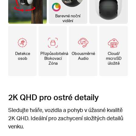
Barevné noční
vidění
Detekce
Přizpůsobitelná
Obousměrné
Cloud/
osob
Blokovací
Audio
microSD
Zóna
úložitě
2K QHD pro ostré detaily
Sledujte tváře, vozidla a pohyb v úžasné kvalitě
2K QHD. Ideální pro zachycení složitých detailů
venku.