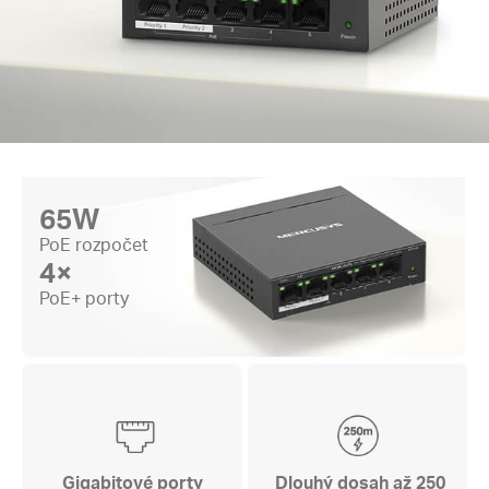
65W
PoE rozpočet
4×
PoE+ porty
Gigabitové porty
Dlouhý dosah až 250