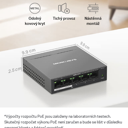
Odolný
Tichý provoz
Nástěnná
kovový kryt
montáž
9.9 cm
9.9 cm
2.5 cm
*
Výpočty rozpočtu PoE jsou založeny na laboratorních testech.
Skutečný rozpočet výkonu PoE není zaručen a bude se lišit v důsledku
omezení klienta a faktorů prostředí.