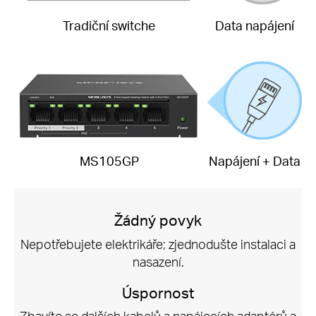
Tradiční switche
Data napájení
MS105GP
Napájení + Data
Žádný povyk
Nepotřebujete elektrikáře; zjednodušte instalaci a
nasazení.
Úspornost
Zbavíte se dalších kabelů a napájecích adaptérů a