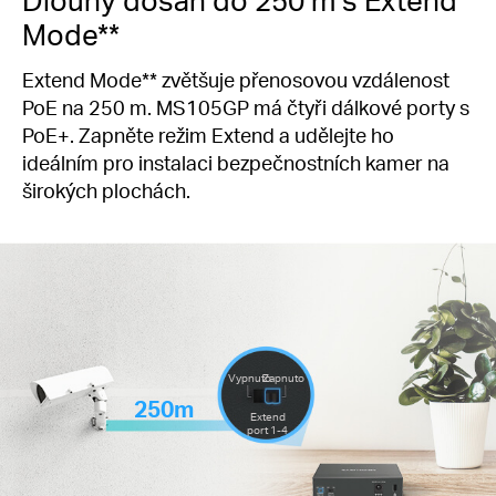
Mode**
Extend Mode** zvětšuje přenosovou vzdálenost
PoE na 250 m. MS105GP má čtyři dálkové porty s
PoE+. Zapněte režim Extend a udělejte ho
ideálním pro instalaci bezpečnostních kamer na
širokých plochách.
Vypnuto
Zapnuto
250m
Extend
port 1-4