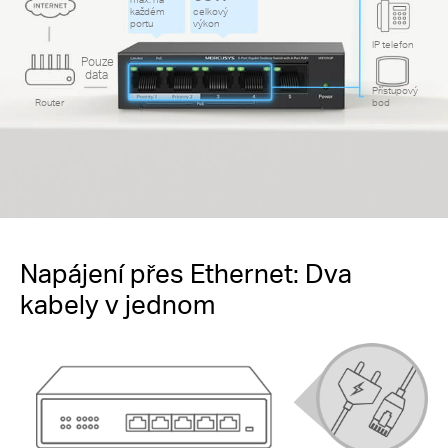
každém
celkový
portu
výkon
IP telefon
Pouze
data
Přístupový
Router
bod
Napájení přes Ethernet: Dva
kabely v jednom