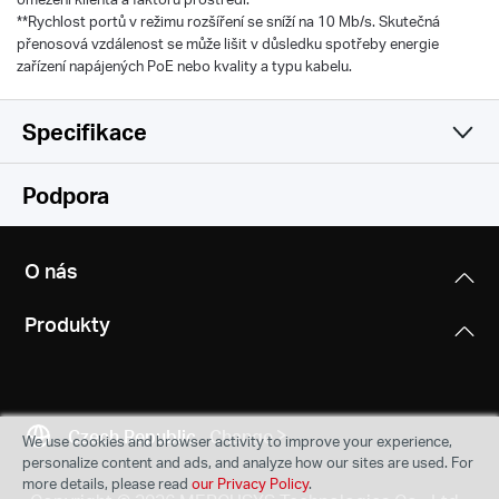
**Rychlost portů v režimu rozšíření se sníží na 10 Mb/s. Skutečná
přenosová vzdálenost se může lišit v důsledku spotřeby energie
zařízení napájených PoE nebo kvality a typu kabelu.
Specifikace
Hardware
Podpora
Others
Dimensions (W X D X H)
O nás
99.8*98*25mm
Package Contents
Produkty
• 5-Port Gigabit Desktop Switch with 4-Port PoE+
PoE Ports
(MS105GP)
RJ45
• Power Adapter
Standard: Compliant with 802.3 af/at Powered Devices
• Quick Installation Guide
PoE Ports: Port 1- Port 4
Czech Republic
Change
We use cookies and browser activity to improve your experience,
PoE Power Budget: 65 W
personalize content and ads, and analyze how our sites are used. For
Environment
more details, please read
our Privacy Policy
.