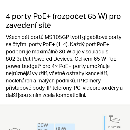
4 porty PoE+ (rozpočet 65 W) pro
zavedení sítě
Všech pět portů MS105GP tvoří gigabitové porty
se čtyřmi porty PoE+ (1-4). Každý port PoE+
podporuje maximálně 30 W a je v souladu s
802.3af/at Powered Devices. Celkem 65 W PoE
power budget
*
pro 4× PoE+ porty umožňuje
nejrůznější využití, včetně ostrahy kanceláří,
nocleháren a malých podniků. IP kamery,
přístupové body, IP telefony, PC, videorekordéry a
další jsou s ním zcela kompatibilní.
30W
IP kamera
65W
max. na