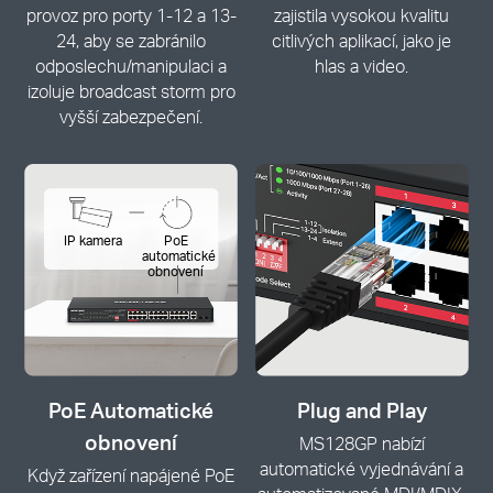
provoz pro porty 1-12 a 13-
zajistila vysokou kvalitu
24, aby se zabránilo
citlivých aplikací, jako je
odposlechu/manipulaci a
hlas a video.
izoluje broadcast storm pro
vyšší zabezpečení.
IP kamera
PoE
automatické
obnovení
PoE Automatické
Plug and Play
obnovení
MS128GP nabízí
automatické vyjednávání a
Když zařízení napájené PoE