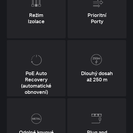
Režim
Prioritní
Izolace
Porty
PoE Auto
Dlouhý dosah
Recovery
až 250 m
(automatické
obnovení)
Odolné kovové
Plug and