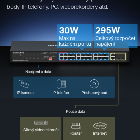
body, IP telefony, PC, videorekordéry atd.
30W
295W
Max na
Celkový rozpočet
každém portu
napájení
Napájení a data
IP kamera
IP telefon
Přístupový bod
Pouze data
Síťový videorekordér
Router
Internet