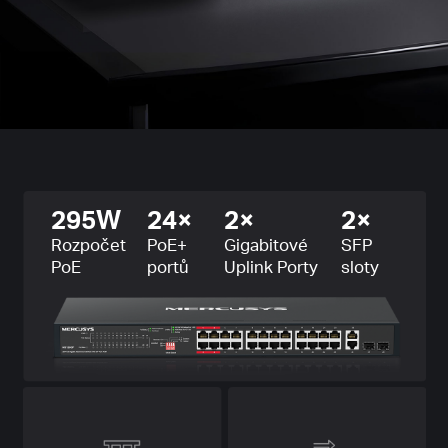
295W
24×
2×
2×
Rozpočet
PoE+
Gigabitové
SFP
PoE
portů
Uplink Porty
sloty