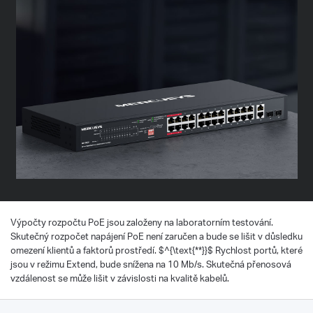
Výpočty rozpočtu PoE jsou založeny na laboratorním testování.
Skutečný rozpočet napájení PoE není zaručen a bude se lišit v důsledku
omezení klientů a faktorů prostředí. $^{\text{**}}$ Rychlost portů, které
jsou v režimu Extend, bude snížena na 10 Mb/s. Skutečná přenosová
vzdálenost se může lišit v závislosti na kvalitě kabelů.