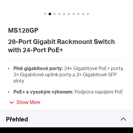
Republic
/
MS128GP
Czech
28-Port Gigabit Rackmount Switch
with 24-Port PoE+
Plně gigabitové porty:
24× Gigabitové PoE+ porty,
2× Gigabitové uplink porty a 2× Gigabitové SFP
sloty
PoE+ s vysokým výkonem:
Podpora napájení PoE
až 30 W pro každý PoE port a 295 W pro všechny
Show More
PoE porty.$^{*}$ Spolupráce se zařízeními PD
kompatibilními s IEEE 802.3af/at
Přehled
Dlouhý dosah až 250 m:
Zvyšuje přenosovou
vzdálenost PoE na 250 m pomocí režimu