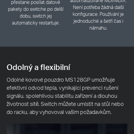
automatizované MDI/MDIX.
přestane posílat datové
Není potřeba žádná další
pakety do switche po delší
konfigurace. Používání je
dobu, switch jej
jednoduché a šetří čas i
automaticky restartuje.
námahu.
Odolný a flexibilní
Odolné kovové pouzdro MS128GP umožňuje
efektivní odvod tepla, vynikající prevenci rušení
signálu, spolehlivou stabilitu zařízení a dlouhou
životnost sítě. Switch můžete umístit na stůl nebo
do racku, aby vyhovoval vašim požadavkům.