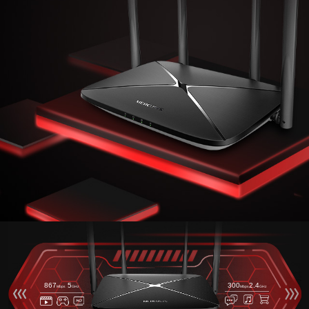
867
5
300
2.4
Mbps
GHz
Mbps
GHz