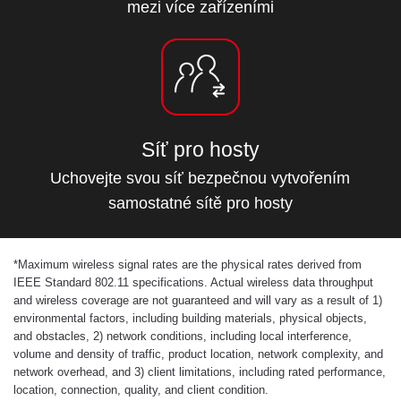
mezi více zařízeními
Síť pro hosty
Uchovejte svou síť bezpečnou vytvořením
samostatné sítě pro hosty
*
Maximum wireless signal rates are the physical rates derived from
IEEE Standard 802.11 specifications. Actual wireless data throughput
and wireless coverage are not guaranteed and will vary as a result of 1)
environmental factors, including building materials, physical objects,
and obstacles, 2) network conditions, including local interference,
volume and density of traffic, product location, network complexity, and
network overhead, and 3) client limitations, including rated performance,
location, connection, quality, and client condition.