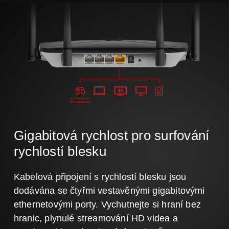
Hra Desktop 4K
HDTV Počítač Nas
Gigabitová rychlost pro surfování
rychlostí blesku
Kabelová připojení s rychlostí blesku jsou
dodávána se čtyřmi vestavěnými gigabitovými
ethernetovými porty. Vychutnejte si hraní bez
hranic, plynulé streamování HD videa a