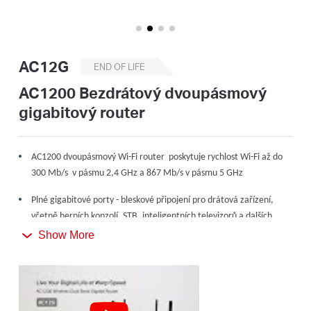
Republic
/
AC12G
END OF LIFE
Czech
AC1200 Bezdrátový dvoupásmový
gigabitový router
AC1200 dvoupásmový Wi-Fi router poskytuje rychlost Wi-Fi až do
300 Mb/s v pásmu 2,4 GHz a 867 Mb/s v pásmu 5 GHz
Plné gigabitové porty - bleskové připojení pro drátová zařízení,
včetně herních konzolí, STB, inteligentních televizorů a dalších
zařízení
Show More
Sdílejte až 60 zařízení - přístup k internetu pro více streamingů
současně
4 externí antény s vysokým ziskem - výkonné bezdrátové pokrytí v