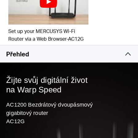
celém domě
Jednoduchá instalace - intuitivní webová stránka vás provede
procesem nastavení během několika minut
Set up your MERCUSYS Wi-Fi
Router via a Web Browser-AC12G
Přehled
Žijte svůj digitální život
na Warp Speed
AC1200 Bezdrátový dvoupásmový
gigabitový router
AC12G