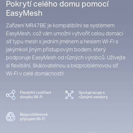
Pokrytí celého domu pomocí
EasyMesh
Zařízení MR47BE je kompatibilní se systémem
EasyMesh, což vám umožní vytvořit celou domácí
síť typu mesh s jedním jménem a heslem Wi-Fi s
jakýmkoli jiným přístupovým bodem, který
podporuje EasyMesh od různých výrobců. Užívejte
si flexibilní, škálovatelnou a bezproblémovou síť
Wi-Fi v celé domácnosti!
Flexibilní rozšíření
Spolupracuje s
dosahu Wi-Fi
různými vendory
Bezproblémové
připojení Wi-Fi