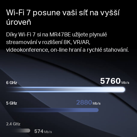
Wi-Fi 7 posune vaši síť na vyšší
úroveň
Díky Wi-Fi 7 si na MR47BE užijete plynulé
streamování v rozlišení 8K, VR/AR,
videokonference, on-line hraní a rychlé stahování.
5760
6 GHz
Mb/s
2880
5 GHz
Mb/s
2.4 GHz
574
Mb/s