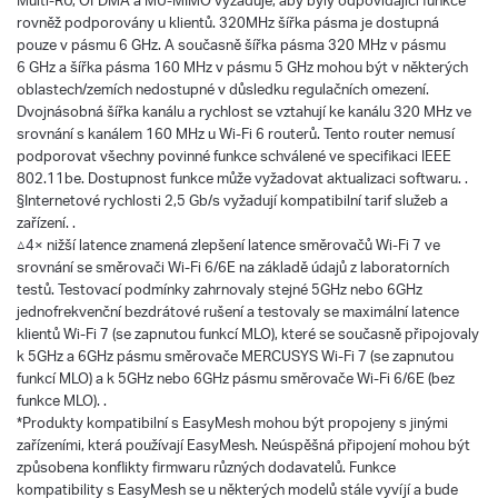
Multi-RU, OFDMA a MU-MIMO vyžaduje, aby byly odpovídající funkce
rovněž podporovány u klientů. 320MHz šířka pásma je dostupná
pouze v pásmu 6 GHz. A současně šířka pásma 320 MHz v pásmu
6 GHz a šířka pásma 160 MHz v pásmu 5 GHz mohou být v některých
oblastech/zemích nedostupné v důsledku regulačních omezení.
Dvojnásobná šířka kanálu a rychlost se vztahují ke kanálu 320 MHz ve
srovnání s kanálem 160 MHz u Wi-Fi 6 routerů. Tento router nemusí
podporovat všechny povinné funkce schválené ve specifikaci IEEE
802.11be. Dostupnost funkce může vyžadovat aktualizaci softwaru. .
§Internetové rychlosti 2,5 Gb/s vyžadují kompatibilní tarif služeb a
zařízení. .
△4× nižší latence znamená zlepšení latence směrovačů Wi-Fi 7 ve
srovnání se směrovači Wi-Fi 6/6E na základě údajů z laboratorních
testů. Testovací podmínky zahrnovaly stejné 5GHz nebo 6GHz
jednofrekvenční bezdrátové rušení a testovaly se maximální latence
klientů Wi-Fi 7 (se zapnutou funkcí MLO), které se současně připojovaly
k 5GHz a 6GHz pásmu směrovače MERCUSYS Wi-Fi 7 (se zapnutou
funkcí MLO) a k 5GHz nebo 6GHz pásmu směrovače Wi-Fi 6/6E (bez
funkce MLO). .
*Produkty kompatibilní s EasyMesh mohou být propojeny s jinými
zařízeními, která používají EasyMesh. Neúspěšná připojení mohou být
způsobena konflikty firmwaru různých dodavatelů. Funkce
kompatibility s EasyMesh se u některých modelů stále vyvíjí a bude