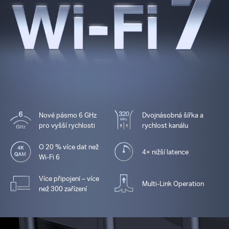
Nové pásmo 6 GHz
Dvojnásobná šířka a
pro vyšší rychlosti
rychlost kanálu
O 20 % více dat než
4× nižší latence
Wi-Fi 6
Více připojení – více
Multi-Link Operation
než 300 zařízení