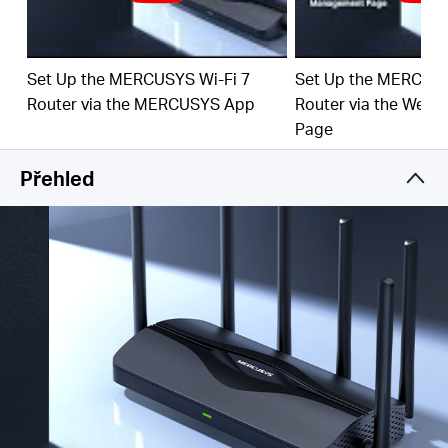
‡
objevujících aplikací.
4× 2,5Gb/s porty:
1× 2.5 Gb/s WAN port a 3× 2.5 Gb/s
LAN překonávají úzké hrdlo 1 Gbit/s a zvyšují výkon
Set Up the MERCUSYS Wi-Fi 7
Set Up the MERCUSY
vašich zařízení.
Router via the MERCUSYS App
Router via the Web
Maximální pokrytí signálem:
6
× všesměrové antény,
Page
vlastní optimalizace Wi-Fi a technologie
Beamforming zajišťují širší pokrytí, větší kapacitu,
Přehled
silnější a spolehlivější připojení a méně rušení.
Kompatibilní s EasyMesh:
Spolupracuje se
směrovači a prodlužovači dosahu EasyMesh a vytváří
bezproblémovou Mesh Wi-Fi pro celou domácnost,
která zabraňuje výpadkům a zpoždění při přechodu
mezi signály.
Snadné nastavení a použit:
Správa sítě nebyla s
aplikací MERCUSYS nikdy jednodušší.