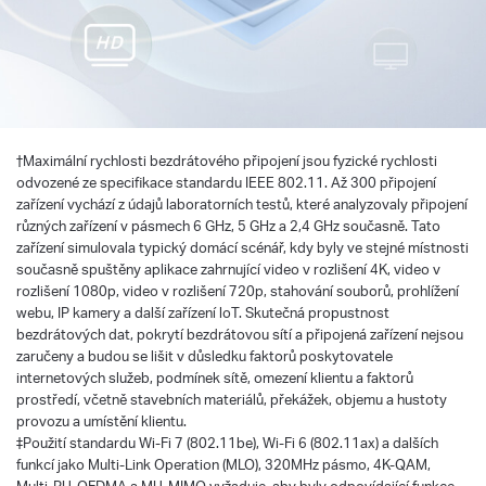
†
Maximální rychlosti bezdrátového připojení jsou fyzické rychlosti
odvozené ze specifikace standardu IEEE 802.11. Až 300 připojení
zařízení vychází z údajů laboratorních testů, které analyzovaly připojení
různých zařízení v pásmech 6 GHz, 5 GHz a 2,4 GHz současně. Tato
zařízení simulovala typický domácí scénář, kdy byly ve stejné místnosti
současně spuštěny aplikace zahrnující video v rozlišení 4K, video v
rozlišení 1080p, video v rozlišení 720p, stahování souborů, prohlížení
webu, IP kamery a další zařízení loT. Skutečná propustnost
bezdrátových dat, pokrytí bezdrátovou sítí a připojená zařízení nejsou
zaručeny a budou se lišit v důsledku faktorů poskytovatele
internetových služeb, podmínek sítě, omezení klientu a faktorů
prostředí, včetně stavebních materiálů, překážek, objemu a hustoty
provozu a umístění klientu.
‡Použití standardu Wi-Fi 7 (802.11be), Wi-Fi 6 (802.11ax) a dalších
funkcí jako Multi-Link Operation (MLO), 320MHz pásmo, 4K-QAM,