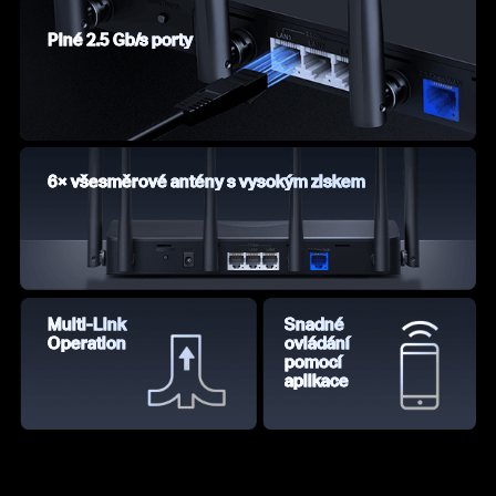
Plné 2.5 Gb/s porty
6× všesměrové antény s vysokým ziskem
Multi-Link
Snadné
Operation
ovládání
pomocí
aplikace