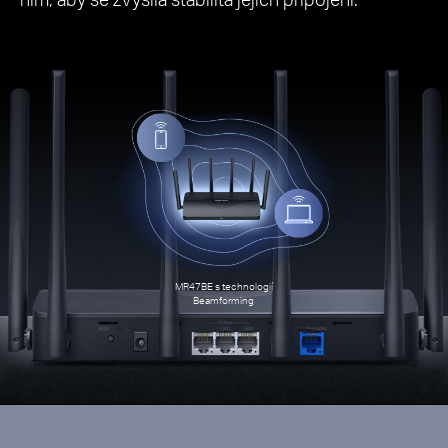
MR47BE s technologií
Beamforming