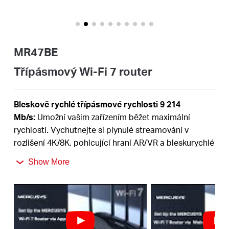
Republic
/
MR47BE
Czech
Třípásmový Wi-Fi 7 router
Bleskově rychlé třípásmové rychlosti 9 214
Mb/s:
Umožní vašim zařízením běžet maximální
rychlostí. Vychutnejte si plynulé streamování v
rozlišení 4K/8K, pohlcující hraní AR/VR a bleskurychlé
†
stahování.
Show More
Nejnovější Wi-Fi 7:
Díky kanálům 320 MHz, 4K-QAM,
MLO, pásmu 6 GHz a dalším funkcím, které Wi-Fi 7
‡
nabízí, bude mít vaše síť ohromující výkon
.
Multi-Link Operation (MLO):
Zvyšuje propustnost,
snižuje latenci a zlepšuje spolehlivost nově se