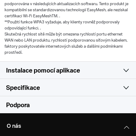
podporována v následujících aktualizacích softwaru. Tento produkt je
kompatibilní se standardizovanou technologií EasyMesh, ale nezískal
certifikaci Wi-Fi EasyMeshTM. .
**Použití funkce WPA3 vyžaduje, aby klienty rovněž podporovaly
odpovídající funkci. .
Skutečná rychlost sítě může být omezena rychlostí portu ethernet
WAN nebo LAN produktu, rychlostí podporovanou síťovým kabelem,
faktory poskytovatele internetových služeb a dalšími podmínkami
prostředí.
Instalace pomocí aplikace
Specifikace
Jednoduchá a funkční
Wireless
Podpora
Software
Wireless Standards
O nás
Compatible with 802.11be/ax/ac/a/b/g/n Wi-Fi
Hardware
WAN Type
standards