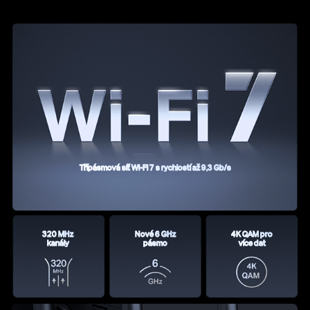
Třípásmová síť Wi-Fi 7 s rychlostí až 9,3 Gb/s
320 MHz
Nové 6 GHz
4K QAM pro
kanály
pásmo
více dat