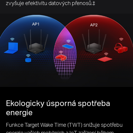
zvyšuje efektivitu datových přenosů.‡
Ekologicky úsporná
spotřeba
energie
Funkce Target Wake Time (TWT) snižuje spotřebu
energie vašich mobilních a IoT zařízení během