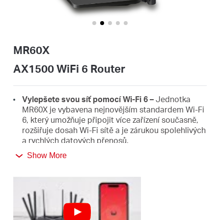
Republic
/
MR60X
Czech
AX1500 WiFi 6 Router
Vylepšete svou síť pomocí Wi-Fi 6 –
Jednotka
MR60X je vybavena nejnovějším standardem Wi-Fi
6, který umožňuje připojit více zařízení současně,
rozšiřuje dosah Wi-Fi sítě a je zárukou spolehlivých
a rychlých datových přenosů.
Show More
Rychlejší rychlosti 1.5 Gb/s
- Optimální rychlost v
síti Wi-Fi 6 dosahuje až 1,5 Gb/s (1 201 Mb/s v
pásmu 5 GHz a 300 Mb/s v pásmu 2,4 GHz).
Vylepšená kapacita sítě
– Technologie OFDMA a
MU-MIMO umožňují přenos odchozích i příchozích
dat na několika zařízeních současně, a zlepšují tak