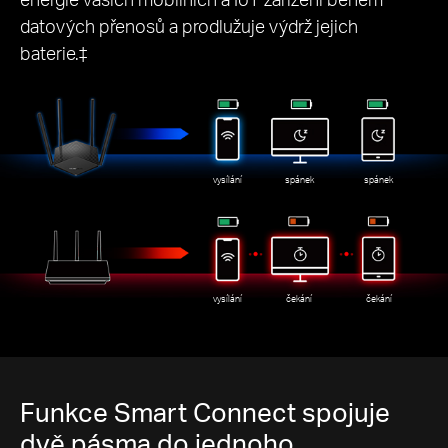
datových přenosů a prodlužuje výdrž jejich
baterie.‡
vysílání
spánek
spánek
vysílání
čekání
čekání
Funkce Smart Connect spojuje
dvě pásma do jednoho