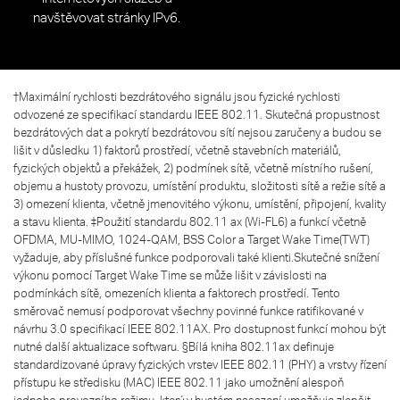
navštěvovat stránky IPv6.
†
Maximální rychlosti bezdrátového signálu jsou fyzické rychlosti
odvozené ze specifikací standardu IEEE 802.11. Skutečná propustnost
bezdrátových dat a pokrytí bezdrátovou sítí nejsou zaručeny a budou se
lišit v důsledku 1) faktorů prostředí, včetně stavebních materiálů,
fyzických objektů a překážek, 2) podmínek sítě, včetně místního rušení,
objemu a hustoty provozu, umístění produktu, složitosti sítě a režie sítě a
3) omezení klienta, včetně jmenovitého výkonu, umístění, připojení, kvality
a stavu klienta. ‡Použití standardu 802.11 ax (Wi-FL6) a funkcí včetně
OFDMA, MU-MIMO, 1024-QAM, BSS Color a Target Wake Time(TWT)
vyžaduje, aby příslušné funkce podporovali také klienti.Skutečné snížení
výkonu pomocí Target Wake Time se může lišit v závislosti na
podmínkách sítě, omezeních klienta a faktorech prostředí. Tento
směrovač nemusí podporovat všechny povinné funkce ratifikované v
návrhu 3.0 specifikací IEEE 802.11AX. Pro dostupnost funkcí mohou být
nutné další aktualizace softwaru. §Bílá kniha 802.11ax definuje
standardizované úpravy fyzických vrstev IEEE 802.11 (PHY) a vrstvy řízení
přístupu ke středisku (MAC) IEEE 802.11 jako umožnění alespoň
jednoho provozního režimu, který v hustém nasazení umožňuje zlepšit