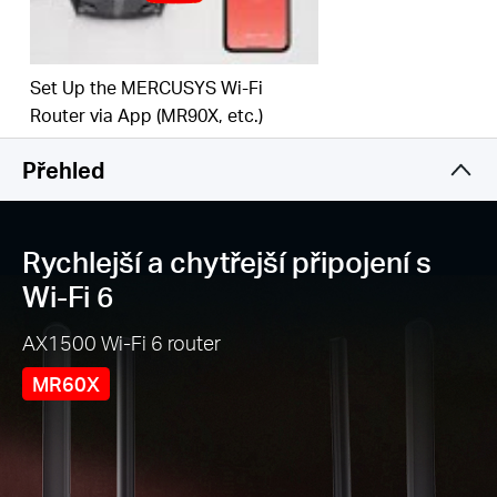
celkovou efektivitu sítě.
Širší, silnější pokrytí
– 4 vícesměrové antény s
vysokým ziskem a technologií Beamforming
Set Up the MERCUSYS Wi-Fi
posilují stabilitu připojení po celé domácnosti díky
Router via App (MR90X, etc.)
silnému signálu Wi-Fi sítě v každém rohu.
Přehled
Gigabitová kabelová připojení
– Využijte plnou
rychlost svého internetového připojení a
přenášejte data závratnou rychlostí s využitím
maximální kapacity sítě.
Rychlejší a chytřejší připojení s
Celkové zabezpečení sítě
– Nejnovější standard
Wi-Fi 6
WPA3 zajišťuje vyšší bezpečnost Wi-Fi sítě.
AX1500 Wi-Fi 6 router
Méně rušení WiFi
– Minimalizujte rušení způsobené
signálem sousedních sítí a zlepšete efektivitu
MR60X
datových přenosů s technologií BSS Color.
Smart Connect
– Síť inteligentně přepíná na
nejlepší dostupné pásmo pro každé zařízení.