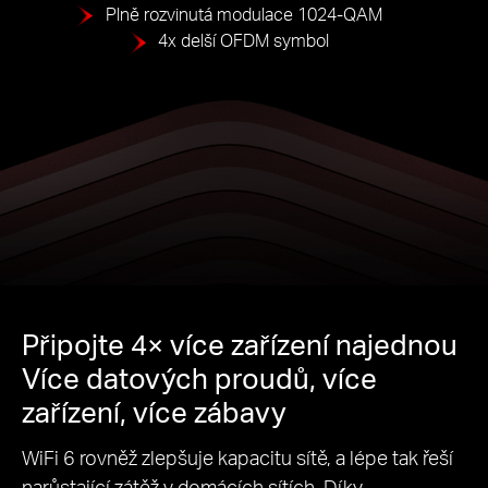
Plně rozvinutá modulace 1024-QAM
4x delší OFDM symbol
Připojte 4× více zařízení najednou
Více datových proudů, více
zařízení, více zábavy
WiFi 6 rovněž zlepšuje kapacitu sítě, a lépe tak řeší
narůstající zátěž v domácích sítích. Díky