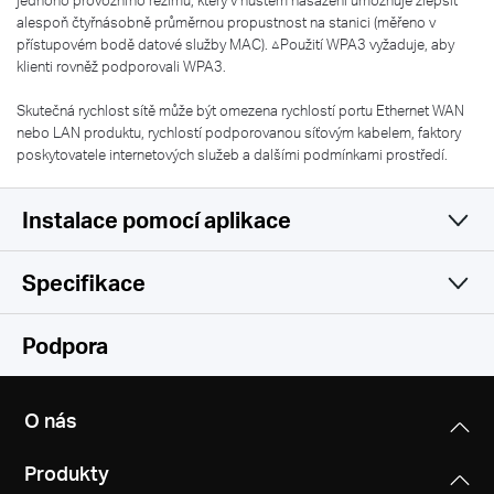
alespoň čtyřnásobně průměrnou propustnost na stanici (měřeno v
přístupovém bodě datové služby MAC). △Použití WPA3 vyžaduje, aby
klienti rovněž podporovali WPA3.
Skutečná rychlost sítě může být omezena rychlostí portu Ethernet WAN
nebo LAN produktu, rychlostí podporovanou síťovým kabelem, faktory
poskytovatele internetových služeb a dalšími podmínkami prostředí.
Instalace pomocí aplikace
Specifikace
Jednoduchá a funkční
Wireless
Podpora
Software
Wireless Standards
O nás
Hardware
WAN Type
Compatible with 802.11ax/ac/a/b/g/n Wi-Fi standards
Produkty
Dynamic IP/Static IP/PPPoE/L2TP/PPTP
Others