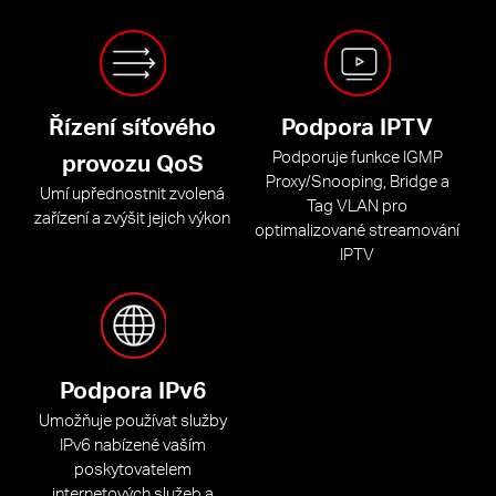
Řízení síťového
Podpora IPTV
Podporuje funkce IGMP
provozu QoS
Proxy/Snooping, Bridge a
Umí upřednostnit zvolená
Tag VLAN pro
zařízení a zvýšit jejich výkon
optimalizované streamování
IPTV
Podpora IPv6
Umožňuje používat služby
IPv6 nabízené vaším
poskytovatelem
internetových služeb a