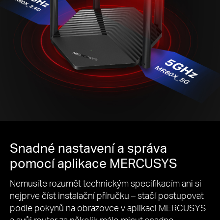
Snadné nastavení a správa
pomocí aplikace MERCUSYS
Nemusíte rozumět technickým specifikacím ani si
nejprve číst instalační příručku – stačí postupovat
podle pokynů na obrazovce v aplikaci MERCUSYS
a svůj router za několik málo minut snadno