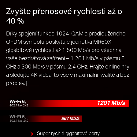
Zvyšte přenosové rychlosti až o
40 %
Díky spojení funkce 1024-QAM a prodlouženého
OFDM symbolu poskytuje jednotka MR60X
gigabitové rychlosti až 1 500 Mb/s pro všechna
vaše bezdrátová zařízení – 1 201 Mb/s v pásmu 5
GHz a 300 Mb/s v pásmu 2,4 GHz. Hrajte online hry
a sledujte 4K videa, to vše v maximální kvalitě a bez
prodlev.
†
Wi-Fi 6,
1201 Mb/s
802.11ax 2x2
Wi-Fi 5,
867 Mb/s
802.11ac 2x2
Super rychlé gigabitové porty