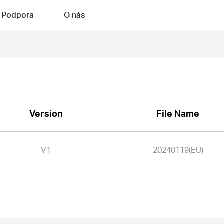
Podpora
O nás
Version
File Name
V1
20240119(EU)