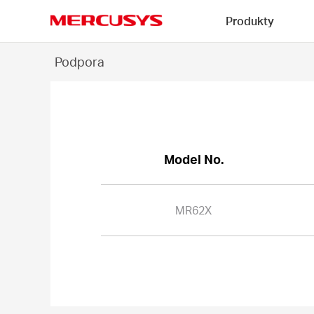
Click
Produkty
to
skip
MERCUSYS
the
MR62X
Podpora
navigation
-
bar
Model No.
MR62X