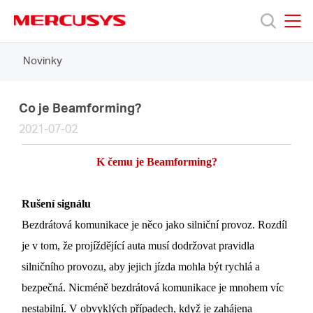
Click
to
skip
MERCUSYS
MERCUSYS
the
Novinky
Produkty
navigation
bar
Podpora
Co je Beamforming?
2021-07-02
O
K čemu je Beamforming?
nás
Rušení signálu
Bezdrátová komunikace je něco jako silniční provoz. Rozdíl
je v tom, že projíždějící auta musí dodržovat pravidla
silničního provozu, aby jejich jízda mohla být rychlá a
Czech
bezpečná. Nicméně bezdrátová komunikace je mnohem víc
nestabilní. V obvyklých případech, když je zahájena