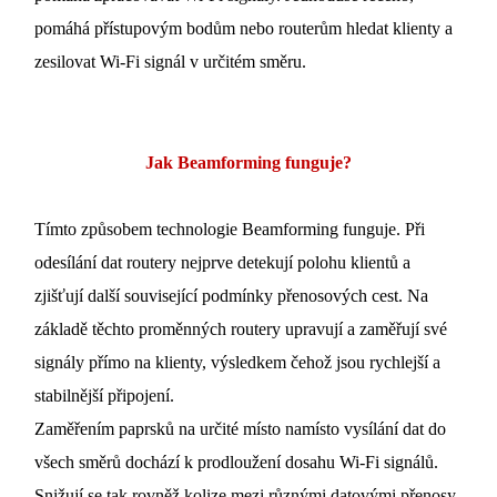
pomáhá přístupovým bodům nebo routerům hledat klienty a
zesilovat Wi-Fi signál v určitém směru.
Jak Beamforming funguje?
Tímto způsobem technologie Beamforming funguje. Při
odesílání dat routery nejprve detekují polohu klientů a
zjišťují další související podmínky přenosových cest. Na
základě těchto proměnných routery upravují a zaměřují své
signály přímo na klienty, výsledkem čehož jsou rychlejší a
stabilnější připojení.
Zaměřením paprsků na určité místo namísto vysílání dat do
všech směrů dochází k prodloužení dosahu Wi-Fi signálů.
Snižují se tak rovněž kolize mezi různými datovými přenosy.