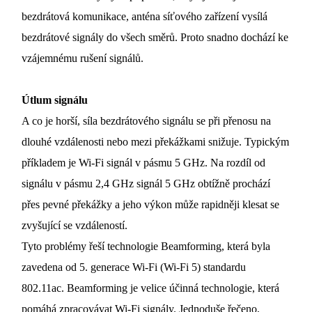
Republic
bezdrátová komunikace, anténa síťového zařízení vysílá
bezdrátové signály do všech směrů. Proto snadno dochází ke
/
vzájemnému rušení signálů.
Czech
Útlum signálu
A co je horší, síla bezdrátového signálu se při přenosu na
dlouhé vzdálenosti nebo mezi překážkami snižuje. Typickým
příkladem je Wi-Fi signál v pásmu 5 GHz. Na rozdíl od
signálu v pásmu 2,4 GHz signál 5 GHz obtížně prochází
přes pevné překážky a jeho výkon může rapidněji klesat se
zvyšující se vzdáleností.
Tyto problémy řeší technologie Beamforming, která byla
zavedena od 5. generace Wi-Fi (Wi-Fi 5) standardu
802.11ac. Beamforming je velice účinná technologie, která
pomáhá zpracovávat Wi-Fi signály. Jednoduše řečeno,