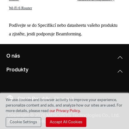
Wi-Fi 6 Router
Podívejte se do Specifikcí nebo datasheetu vašeho produktu
a zjistěte, jestli podporuje Beamforming.
O nás
Produkty
Czech Republic
Change
We use cookies and browser activity to improve your experience,
personalize content and ads, and analyze how our sites are used. For
more details, please read
our Privacy Policy
.
Copyright © 2026 MERCUSYS Technologies Co., Ltd.
All rights reserved.
Cookie Settings
Accept All Cookies