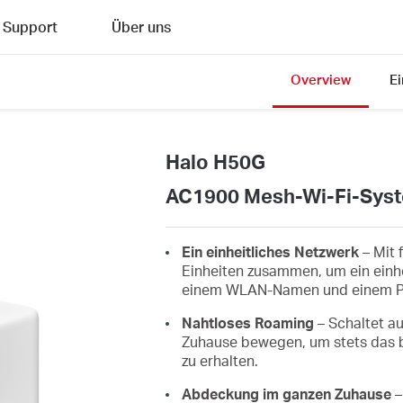
Support
Über uns
Overview
E
Halo H50G
AC1900 Mesh-Wi-Fi-Syst
Ein einheitliches Netzwerk
– Mit 
Einheiten zusammen, um ein einhe
einem WLAN-Namen und einem P
Nahtloses Roaming
– Schaltet a
Zuhause bewegen, um stets das be
zu erhalten.
Abdeckung im ganzen Zuhause
–