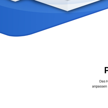
Das H
anpassen l