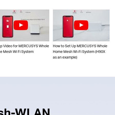
up Video for MERCUSYS Whole
How to Set Up MERCUSYS Whole
 Mesh Wi Fi System
Home Mesh Wi-Fi System (H90X
as an example)
Mesh-WLAN