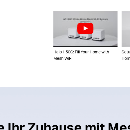
Halo H50G: Fill Your Home with
Set
Mesh WiFi
Home
ie Ihr Zuhause mit 