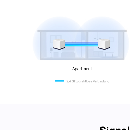
Apartment
2,4 GHz drahtlose Verbindung