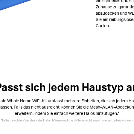
ein schnelles und s
Zuhause zu garantier
abzudecken und WLA
Sie ein reibungslos
Garten.
Passt sich jedem Haustyp a
alo Whole Home WiFi-Kit umfasst mehrere Einheiten, die sich jedem H
assen. Falls das nicht ausreicht, können Sie die Mesh-WLAN-Abdeckun
erweitern, indem Sie einfach weitere Halos hinzufügen.
*
*
Bitte beachten Sie, dass die Halo H-Serie und die S-Serie nicht zusammenarbeiten können.