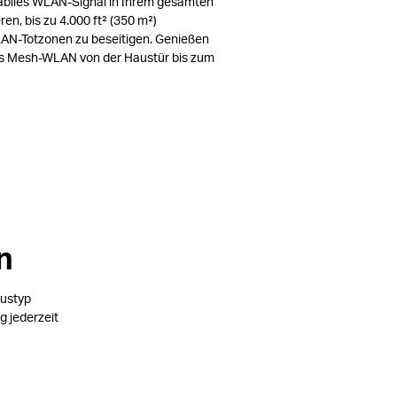
tabiles WLAN-Signal in Ihrem gesamten
en, bis zu 4.000 ft² (350 m²)
N-Totzonen zu beseitigen. Genießen
es Mesh-WLAN von der Haustür bis zum
n
austyp
g jederzeit