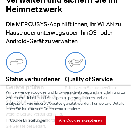
Heimnetzwerk
Die MERCUSYS-App hilft Ihnen, Ihr WLAN zu
Hause oder unterwegs über Ihr iOS- oder
Android-Gerät zu verwalten.
Status verbundener
Quality of Service
Geräte prüfen
Priorisieren Sie ausgewählte
Wir verwenden Cookies und Browseraktivitäten, um Ihre Erfahrung zu
Geräte für eine bessere
Überprüfen Sie intuitiv den
verbessern, Inhalte und Anzeigen zu personalisieren und zu
Leistung.
Arbeitsstatus jedes Halo-
analysieren, wie unsere Websites genutzt werden. Für weitere Details
Netzwerks und sehen Sie,
lesen Sie bitte unsere Datenschutzrichtlinie.
welche Geräte verbunden sind.
Priorisieren oder blockieren
Cookie Einstellungen
Alle Cookies akzeptieren
Sie Geräte bei Bedarf.