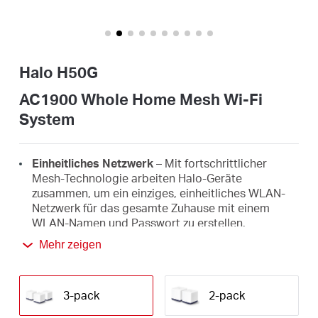
/
Deutsch
Halo H50G
AC1900 Whole Home Mesh Wi-Fi
System
Einheitliches Netzwerk
– Mit fortschrittlicher
Mesh-Technologie arbeiten Halo-Geräte
zusammen, um ein einziges, einheitliches WLAN-
Netzwerk für das gesamte Zuhause mit einem
WLAN-Namen und Passwort zu erstellen.
Mehr zeigen
Nahtloses Roaming
– Wechseln Sie automatisch
zwischen den Halos, während Sie sich in Ihrem
Zuhause bewegen, und erhalten Sie stets das
beste Signal für die schnellsten Verbindungen auf
3-pack
2-pack
all Ihren Geräten.