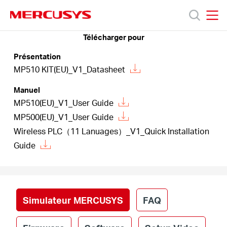
Click
to
skip
MERCUSYS
MERCUSYS
the
Télécharger pour
Produits
navigation
Présentation
bar
MP510 KIT(EU)_V1_Datasheet
Support
Manuel
MP510(EU)_V1_User Guide
À
MP500(EU)_V1_User Guide
Wireless PLC（11 Lanuages）_V1_Quick Installation
propos
Guide
de
Mercusys
Simulateur MERCUSYS
FAQ