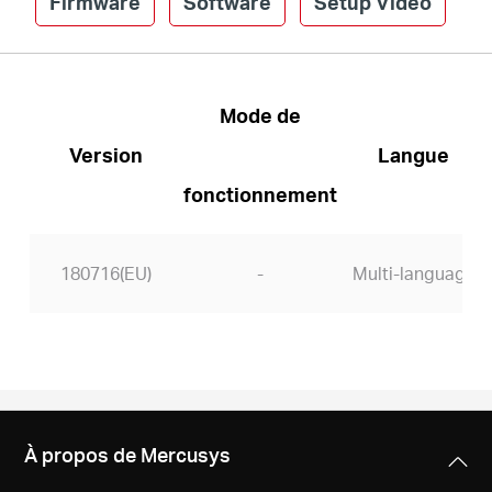
Firmware
Software
Setup Video
Canada
Mode de
/
Version
Langue
fonctionnement
Français
180716(EU)
-
Multi-language
À propos de Mercusys