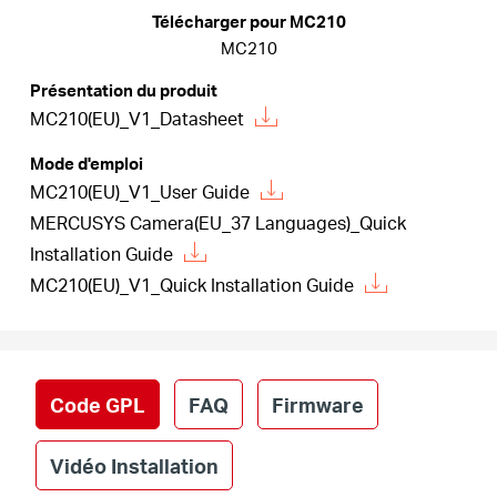
Où
Télécharger pour MC210
MC210
acheter
Présentation du produit
MC210(EU)_V1_Datasheet
Mode d'emploi
MC210(EU)_V1_User Guide
France
MERCUSYS Camera(EU_37 Languages)_Quick
Installation Guide
/
MC210(EU)_V1_Quick Installation Guide
Français
Code GPL
FAQ
Firmware
Vidéo Installation