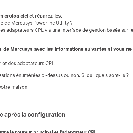
micrologiciel et réparez-les.
e de Mercusys Powerline Utility ?
es adaptateurs CPL via une interface de gestion basée sur l
e de Mercusys avec les informations suivantes si vous ne
 et des adaptateurs CPL.
estions énumérées ci-dessus ou non.
Si oui, quels sont-ils ?
votre maison.
xe après la configuration
ntre le routeur principal et l'adaptateur CPL.