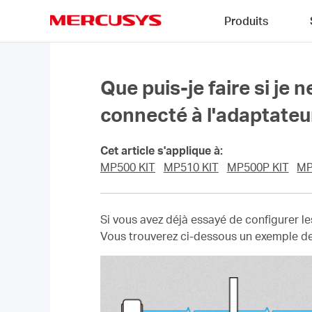
Click
Produits
to
skip
MERCUSYS
the
navigation
bar
Que puis-je faire si je
connecté à l'adaptateu
Cet article s'applique à:
MP500 KIT
MP510 KIT
MP500P KIT
MP
Si vous avez déjà essayé de configurer l
Vous trouverez ci-dessous un exemple d