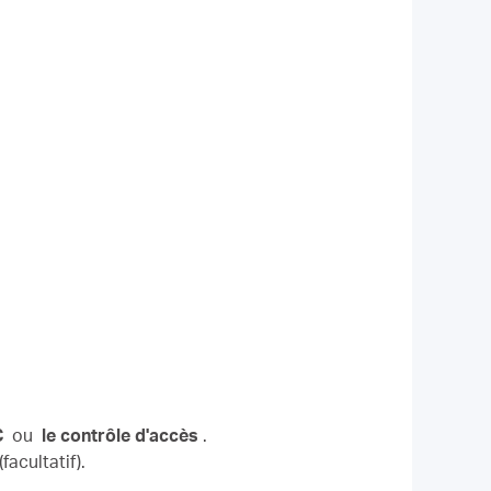
C
ou
le contrôle d'accès
.
acultatif).