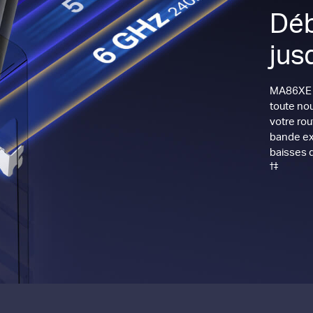
Déb
jus
MA86XE a
toute nou
votre rou
bande ex
baisses d
†‡