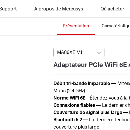
Support
A propos de Mercusys
Où acheter
Présentation
Caractéristiq
MA86XE V1
Press enter to open ver
Adaptateur PCIe WiFi 6E
Débit
tri-bande imparable —
Vites
Mbps (2,4 GHz)
Norme WiFi
6E -
Étendez-vous à la b
Connexions fiables —
Le dernier ch
Couverture de signal plus large —
Bluetooth 5.2 —
La dernière technol
couverture plus large