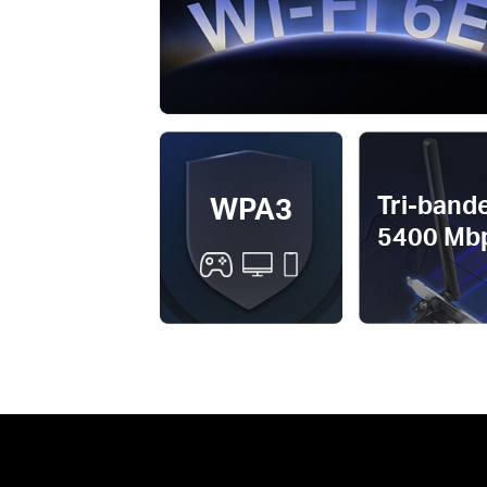
WPA3
Tri-band
5400 Mb