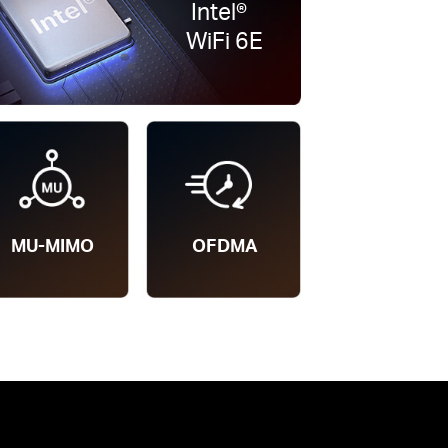
Intel®
WiFi 6E
MU-MIMO
OFDMA