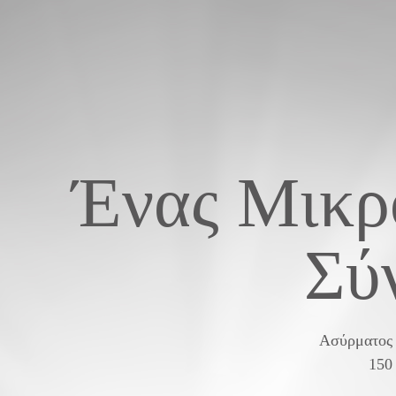
Ένας Μικρ
Σύ
Ασύρματος
150