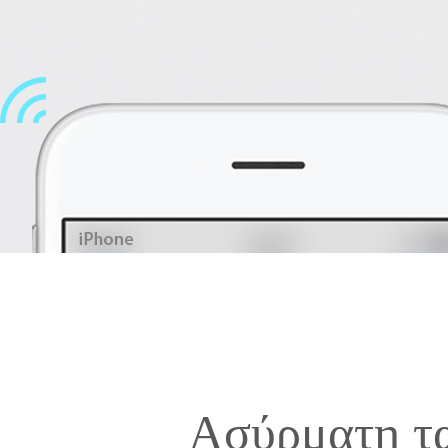
Ασύρματη τ