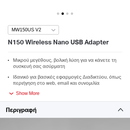
Αγορά
Προϊόντων
MW150US V2
Press enter to open version list
N150 Wireless Nano USB Adapter
Greece
Μικρού μεγέθους, βολική λύση για να κάνετε τη
συσκευή σας ασύρματη
/
Ιδανικό για βασικές εφαρμογές Διαδικτύου, όπως
περιήγηση στο web, email και συνομιλία
Ελληνικά
Υποστηρίζει Windows 11/10/8.1/8/7/XP (32/64bit)
Show More
Περιγραφή