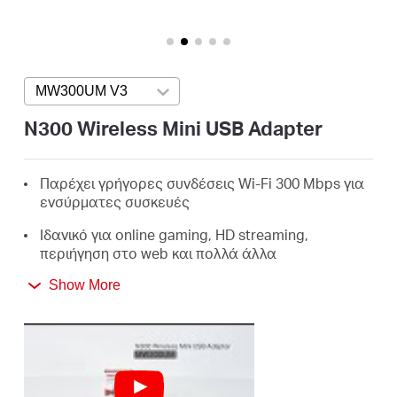
Αγορά
Προϊόντων
MW300UM V3
Press enter to open version list
N300 Wireless Mini USB Adapter
Greece
Παρέχει γρήγορες συνδέσεις Wi-Fi 300 Mbps για
ενσύρματες συσκευές
/
Ιδανικό για online gaming, HD streaming,
περιήγηση στο web και πολλά άλλα
Ελληνικά
Υποστηρίζει Windows 11/10/8.1/8/7/XP (32/64 bit)
Show More