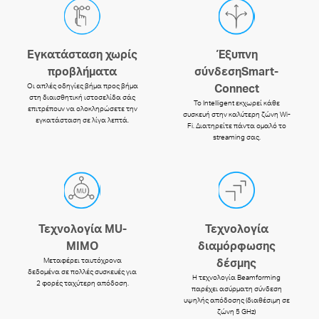
Εγκατάσταση χωρίς
Έξυπνη
προβλήματα
σύνδεσηSmart-
Οι απλές οδηγίες βήμα προς βήμα
Connect
στη διαισθητική ιστοσελίδα σάς
Το Intelligent εκχωρεί κάθε
επιτρέπουν να ολοκληρώσετε την
συσκευή στην καλύτερη ζώνη Wi-
εγκατάσταση σε λίγα λεπτά.
Fi.
Διατηρείτε πάντα ομαλό το
streaming σας.
Τεχνολογία MU-
Τεχνολογία
MIMO
διαμόρφωσης
Μεταφέρει ταυτόχρονα
δέσμης
δεδομένα σε πολλές συσκευές για
Η τεχνολογία Beamforming
2 φορές ταχύτερη απόδοση.
παρέχει ασύρματη σύνδεση
υψηλής απόδοσης (διαθέσιμη σε
ζώνη 5 GHz)