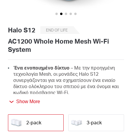
Αγορά
Προϊόντων
Halo S12
END OF LIFE
AC1200 Whole Home Mesh Wi-Fi
System
Greece
Ένα ενοποιημένο δίκτυο
– Με την προηγμένη
/
τεχνολογία Mesh, οι μονάδες Halo S12
συνεργάζονται για να σχηματίσουν ένα ενιαίο
δίκτυο ολόκληρου του σπιτιού με ένα όνομα και
Ελληνικά
κωδικό πρόσβασης Wi-Fi.
Show More
Απρόσκοπτη περιαγωγή
– Εναλλαγή μεταξύ
Halos καθώς μετακινείστε στο σπίτι σας,
λαμβάνετε πάντα το καλύτερο σήμα για να
απολαύσετε τις πιο γρήγορες συνδέσεις για όλες
2-pack
3-pack
τις συσκευές σας.