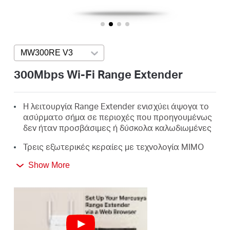
Αγορά
Προϊόντων
MW300RE V3
Press enter to open version list
300Mbps Wi-Fi Range Extender
Greece
Η λειτουργία Range Extender ενισχύει άψογα το
ασύρματο σήμα σε περιοχές που προηγουμένως
/
δεν ήταν προσβάσιμες ή δύσκολα καλωδιωμένες
Τρεις εξωτερικές κεραίες με τεχνολογία MIMO
βοηθούν στο να ξεχωρίζει το MW300RE από τις
Ελληνικά
Show More
συνηθισμένες συσκευές επέκτασης εμβέλειας
Επεκτείνετε εύκολα την ασύρματη κάλυψη με
εύκολη εγκατάσταση με δύο άγγιγμα ή με το
πάτημα του κουμπιού WPS
Το μικροσκοπικό μέγεθος και η επιτοίχια