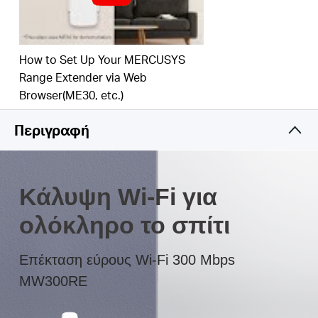
σχεδίαση καθιστούν εύκολη την ανάπτυξη και την
ευέλικτη μετακίνηση
Η πολύχρωμη λυχνία LED σάς βοηθά να βρείτε τη
How to Set Up Your MERCUSYS
σωστή τοποθεσία για να παρέχετε την καλύτερη
Range Extender via Web
επέκταση Wi-Fi
Browser(ME30, etc.)
Περιγραφή
Κάλυψη Wi-Fi για
ολόκληρο το σπίτι
Επέκταση εύρους Wi-Fi 300 Mbps
MW300RE