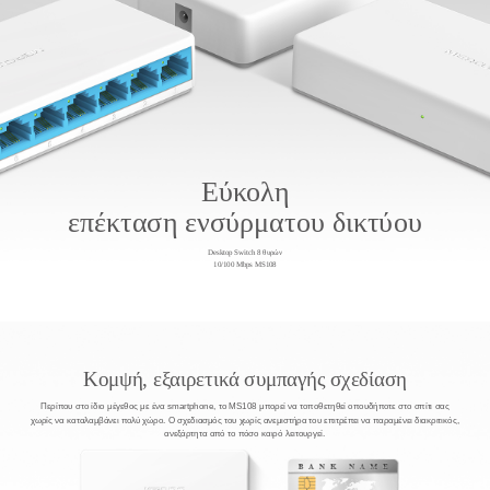
Εύκολη
επέκταση
ενσύρματου
δικτύου
Desktop Switch 8 θυρών
10/100
Mbps
MS108
Κομψή, εξαιρετικά συμπαγής σχεδίαση
Περίπου στο ίδιο μέγεθος με ένα smartphone, το MS108 μπορεί να τοποθετηθεί οπουδήποτε στο σπίτι σας
χωρίς να καταλαμβάνει πολύ χώρο.
Ο σχεδιασμός του χωρίς ανεμιστήρα του επιτρέπει να παραμένει διακριτικός,
ανεξάρτητα από το πόσο καιρό λειτουργεί.