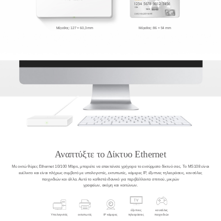
Μέγεθος: 127 × 60,3 mm
Μέγεθος: 86 × 54 mm
Αναπτύξτε το Δίκτυο Ethernet
Με οκτώ θύρες Ethernet 10/100 Mbps, μπορείτε να επεκτείνετε γρήγορα το ενσύρματο δίκτυό σας.
Το MS108 είναι
ευέλικτο και είναι πλήρως συμβατό με υπολογιστές, εκτυπωτές, κάμερες IP, έξυπνες τηλεοράσεις, κονσόλες
παιχνιδιών και άλλα.
Αυτό το καθιστά ιδανικό για περιβάλλοντα σπιτιού, μικρών
γραφείων, ακόμη και κοιτώνων.
έξυπνες
κονσόλες
Υπολογιστές
εκτυπωτές
IP κάμερες
τηλεοράσεις
παιχνιδιών