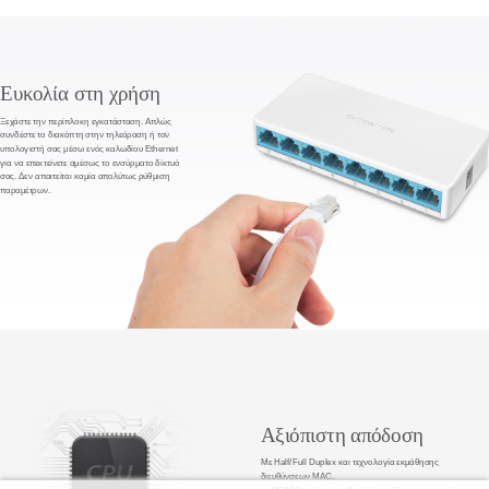
Ευκολία στη χρήση
Ξεχάστε την περίπλοκη εγκατάσταση.
Απλώς
συνδέστε το διακόπτη στην τηλεόραση ή τον
υπολογιστή σας μέσω ενός καλωδίου Ethernet
για να επεκτείνετε αμέσως το ενσύρματο δίκτυό
σας.
Δεν απαιτείται καμία απολύτως ρύθμιση
παραμέτρων.
Αξιόπιστη απόδοση
Με Half/Full Duplex και τεχνολογία εκμάθησης
διευθύνσεων MAC,