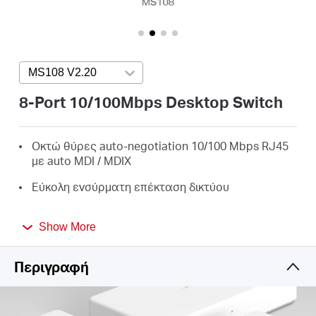
Αγορά
Προϊόντων
MS108 V2.20
Press enter to open version list
8-Port 10/100Mbps Desktop Switch
Greece
Οκτώ θύρες auto-negotiation 10/100 Mbps RJ45
με auto MDI / MDIX
/
Εύκολη ενσύρματη επέκταση δικτύου
Συμπαγής σχεδιασμός για ευέλικτη διάταξη
Ελληνικά
Show More
Ρύθμιση Plug and Play, δεν απαιτείται
διαμόρφωση
Περιγραφή