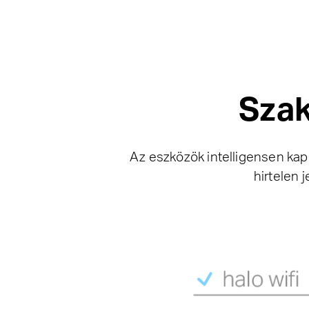
Sza
Az eszközök intelligensen kap
hirtelen 