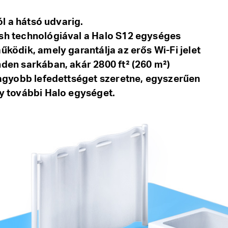
ól a hátsó udvarig.
h technológiával a Halo S12 egységes
ködik, amely garantálja az erős Wi-Fi jelet
den sarkában, akár 2800 ft² (260 m²)
nagyobb lefedettséget szeretne, egyszerűen
y további Halo egységet.