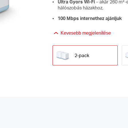
Ultra Gyors Wi-Fi
– akár 260 m²-e
hálószobás házakhoz.
100 Mbps internethez ajánljuk
Kevesebb megjelenítése
2-pack