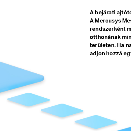
A bejárati ajtót
A Mercusys Mes
rendszerként mű
otthonának min
területen. Ha 
adjon hozzá eg