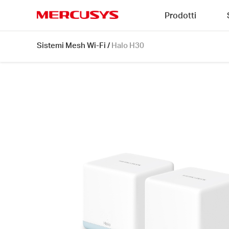
Click
Prodotti
to
skip
MERCUSYS
the
Halo
Sistemi Mesh Wi-Fi
/
Halo H30
navigation
H30
bar
[V1]
2-
pack
|
AC1200
Whole
Home
Mesh
Wi-
Fi
System