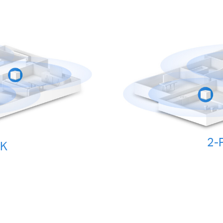
2-
CK