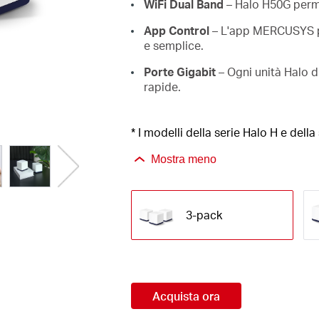
WiFi Dual Band
– Halo H50G perme
App Control
– L'app MERCUSYS per
e semplice.
Porte Gigabit
– Ogni unità Halo d
rapide.
* I modelli della serie Halo H e dell
Mostra meno
3-pack
Acquista ora