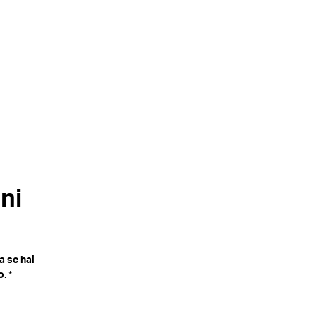
ni
a se hai
o
. *