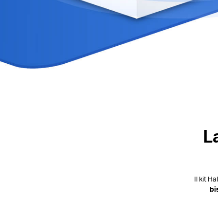
L
Il kit H
bi