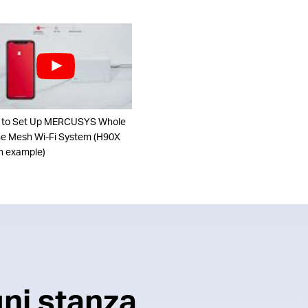
 to Set Up MERCUSYS Whole
 Mesh Wi-Fi System (H90X
n example)
gni stanza