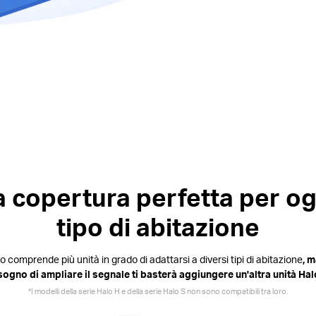
a copertura perfetta per og
tipo di abitazione
alo comprende più unità in grado di adattarsi a diversi tipi di abitazione
, m
sogno di ampliare il segnale ti basterà aggiungere un'altra unità Hal
*I modelli della serie Halo H e della serie Halo S non sono compatibili tra loro.