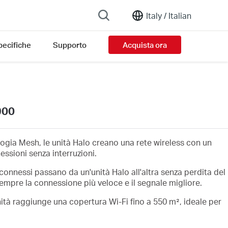
Italy /
Italian
pecifiche
Supporto
Acquista ora
900
logia Mesh, le unità Halo creano una rete wireless con un
sioni senza interruzioni.
i connessi passano da un'unità Halo all'altra senza perdita del
empre la connessione più veloce e il segnale migliore.
unità raggiunge una copertura Wi-Fi fino a 550 m², ideale per