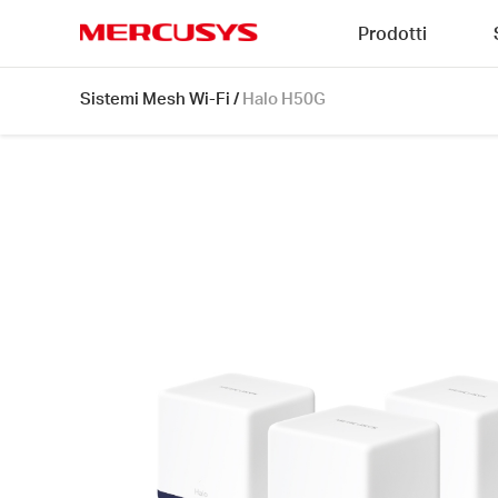
Click
Prodotti
to
skip
MERCUSYS
the
Halo
Sistemi Mesh Wi-Fi
/
Halo H50G
navigation
H50G
bar
[V1]
3-
pack
|
Sistema
Mesh
Wi-
Fi
AC1900