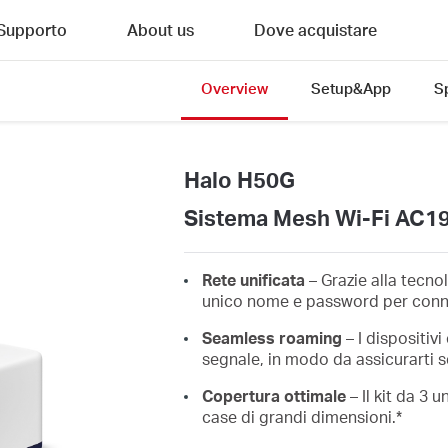
Supporto
About us
Dove acquistare
Overview
Setup&App
S
Halo H50G
Sistema Mesh Wi-Fi AC1
Rete unificata
– Grazie alla tecno
unico nome e password per connes
Seamless roaming
– I dispositiv
segnale, in modo da assicurarti s
Copertura ottimale
– Il kit da 3 
case di grandi dimensioni.*