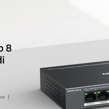
p 8
di
0 m