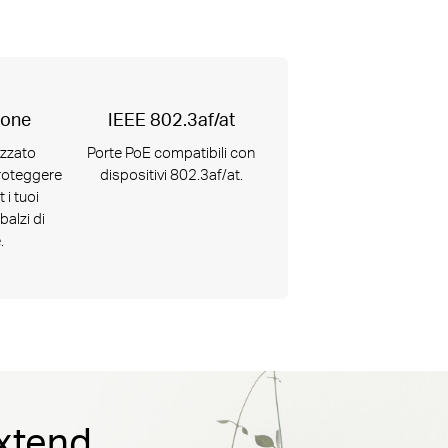
ione
IEEE 802.3af/at
izzato
Porte PoE compatibili con
proteggere
dispositivi 802.3af/at.
i tuoi
balzi di
.
xtend