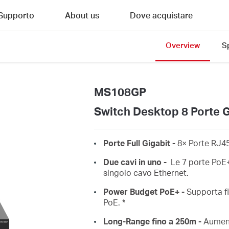
Supporto
About us
Dove acquistare
Overview
S
MS108GP
Switch Desktop 8 Porte Gi
Porte Full Gigabit -
8× Porte RJ4
Due cavi in uno -
Le 7 porte PoE+
singolo cavo Ethernet.
Power Budget PoE+ -
Supporta fi
PoE.
*
Long-Range fino a 250m -
Aument