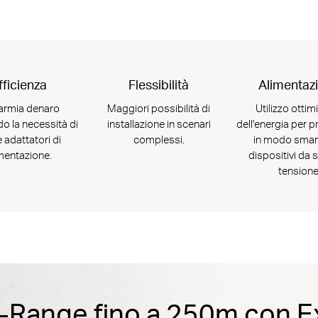
fficienza
Flessibilità
Alimentaz
armia denaro
Maggiori possibilità di
Utilizzo ottim
do la necessità di
installazione in scenari
dell'energia per 
e adattatori di
complessi.
in modo smart 
mentazione.
dispositivi da s
tensione
-Range fino a 250m con E