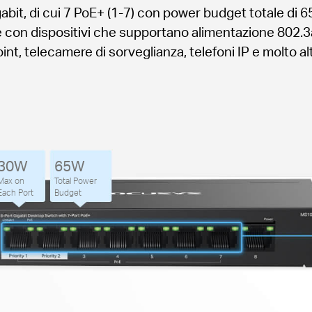
bit, di cui 7 PoE+ (1-7) con power budget totale di
con dispositivi che supportano alimentazione 802.3af/
nt, telecamere di sorveglianza, telefoni IP e molto al
30W
65W
Max on
Total Power
Each Port
Budget