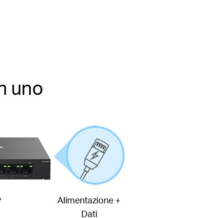
in uno
P
Alimentazione +
Dati