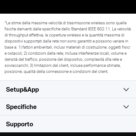
*Le stime della massima velocità di trasmissione wireless sono quelle
fisiche derivanti dalle specifiche dello Standard IEEE 802.11. La velocità
di throughput effettiva, la copertura wireless e la quantità massima di
dispositivi supportati dalla rete non sono garantiti e possono variare in
base a: 1) fattori ambientali, inclusi materiali di costruzione, oggetti fisici
e ostacoli; 2) condizioni della rete, incluse interferenze locali, volume e
densità del traffico, posizione del dispositvo, complesità dlla rete e
sovraccarichi; 3) limitazioni del client, incluse performance stimate,
posizione, qualità della connessione e condizioni del client.
Setup&App
Specifiche
Una sola app semplice e
Wireless
Supporto
funzionale