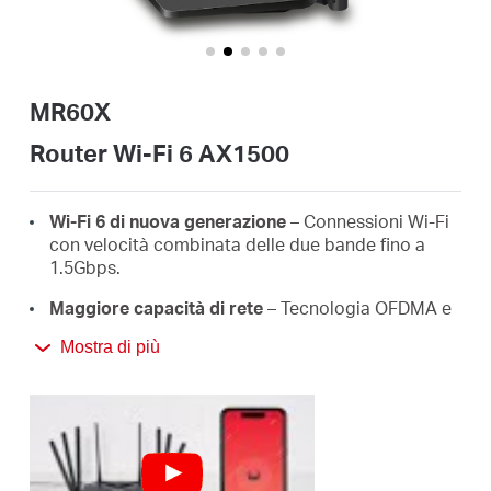
Italy
MR60X
/
Router Wi-Fi 6 AX1500
Italian
Wi-Fi 6 di nuova generazione
– Connessioni Wi-Fi
con velocità combinata delle due bande fino a
1.5Gbps.
Maggiore capacità di rete
– Tecnologia OFDMA e
MU-MIMO per streaming dati simultanei in upload
Mostra di più
e download, per una rete Wi-Fi ancora più veloce.
Copertura ampia e stabile
– 4 antenne alto
guadagno con Beamforming per una copertura
Wi-Fi estesa e ottimizzata.
Connettività cablata Gigabit
– Sfrutta appieno la