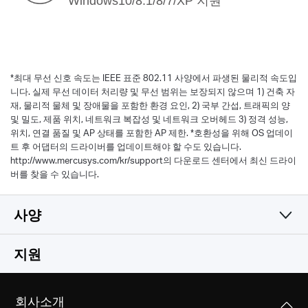
Windows10/8.1/8/7/XP 지원
*
최대 무선 신호 속도는 IEEE 표준 802.11 사양에서 파생된 물리적 속도입
니다. 실제 무선 데이터 처리량 및 무선 범위는 보장되지 않으며 1) 건축 자
재, 물리적 물체 및 장애물을 포함한 환경 요인, 2) 국부 간섭, 트래픽의 양
및 밀도, 제품 위치, 네트워크 복잡성 및 네트워크 오버헤드 3) 정격 성능,
위치, 연결 품질 및 AP 상태를 포함한 AP 제한.
*
호환성을 위해 OS 업데이
트 후 어댑터의 드라이버를 업데이트해야 할 수도 있습니다.
http://www.mercusys.com/kr/support의 다운로드 센터에서 최신 드라이
버를 찾을 수 있습니다.
사양
무선
지원
하드웨어 기능
무선 표준
회사소개
IEEE 802.11n, IEEE 802.11g, IEEE 802.11b