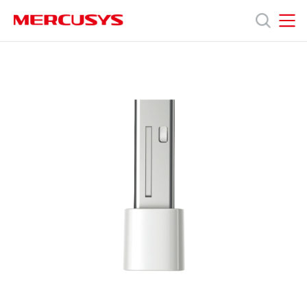
Click
to
skip
MERCUSYS
MERCUSYS
the
MW150US
제
navigation
[V1,
bar
V2]
|
품
150Mbps
무
선
지
나
노
USB
원
랜
카
드
회
사