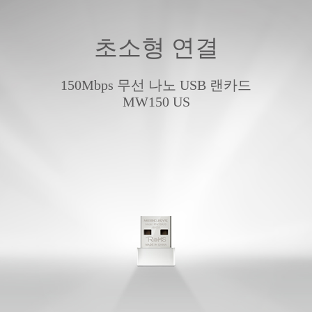
초소형 연결
Republic
150Mbps 무선 나노 USB 랜카드
MW150 US
of Korea
/
한
국
어