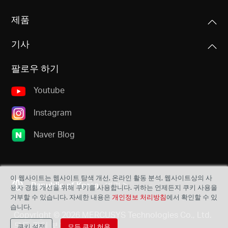
기타
크기
제품
0.74 × 0.58 × 0.27 (18.9 × 14.8 × 6.85 mm)
주파수
인증
2.400 - 2.4835GHz
기사
KC,CE, ROHS
인터페이스
USB 2.0
팔로우 하기
신호 전송률
패키지 구성품
11n: 최대 150Mbps (동적)
N150 무선 나노 USB 어댑터
Youtube
안테나 타입
11g: 최대 54Mbps (동적)
MW150US
내부
11b: 최대11Mbps (동적)
Instagram
빠른 설치 가이드
리소스 CD
Naver Blog
수신 감도
• 130M: -65dBm@10% PER • 11M: -85dBm@8% PER
환경
• 108M: -68dBm@10% PER • 6 M: -88dBm@10% PER
작동 온도: 0⁰C ~40⁰C (32⁰F ~104⁰F)
• 54M: -68dBm@10% PER • 1 M: -90dBm@8% PER
이 웹사이트는 웹사이트 탐색 개선, 온라인 활동 분석, 웹사이트상의 사
보관 온도: -40⁰C~70⁰C (-40⁰F~158⁰F)
Republic of Korea
변경
용자 경험 개선을 위해 쿠키를 사용합니다. 귀하는 언제든지 쿠키 사용을
작동 습도: 10%~ 90% 이슬 맺힘이 없는 상태
거부할 수 있습니다. 자세한 내용은
개인정보 처리방침
에서 확인할 수 있
전송 전력
보관 습도: 5%~90% 이슬 맺힘이 없는 상태
습니다.
Copyright © 2026 MERCUSYS Technologies Co., Ltd.
<20dBm
모든 권리 보유.
쿠키 설정
모든 쿠키 허용