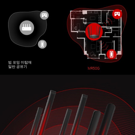
빔 포밍 미탑재
일반 공유기
MR50G