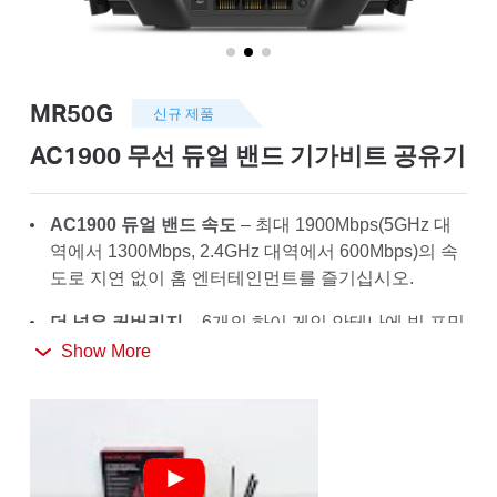
소
개
MR50G
신규 제품
공
AC1900 무선 듀얼 밴드 기가비트 공유기
식
AC1900 듀얼 밴드 속도
– 최대 1900Mbps(5GHz 대
역에서 1300Mbps, 2.4GHz 대역에서 600Mbps)의 속
몰
도로 지연 없이 홈 엔터테인먼트를 즐기십시오.
더 넓은 커버리지
– 6개의 하이 게인 안테나에 빔 포밍
공
기술을 탑재하여 안정적인 연결을 가능하게 하고 집안
Show More
곳곳에 강력한 Wi-Fi 신호를 보냅니다
식
풀 기가비트 포트
– 인터넷 액세스를 최대로 사용하고
최상의 성능으로 데이터를 전송합니다
SNS
더 높은 네트워크 효율성
– MU-MIMO 기술이 디바이