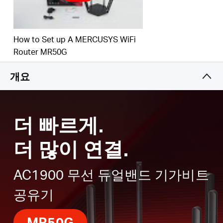
스 간의 동시 데이터 송수신을 가능하게 하고 전반적
인 네트워크 효율성을 높여줍니다
How to Set up A MERCUSYS WiFi
스마트 커넥트
– 각 디바이스에 맞는 최적의 대역을
Republic
Router MR50G
지능적으로 선택합니다
개요
of Korea
/
더 빠르게.
한
더 많이 연결.
국
AC1900 무선 듀얼밴드 기가비트
공유기
어
MR50G