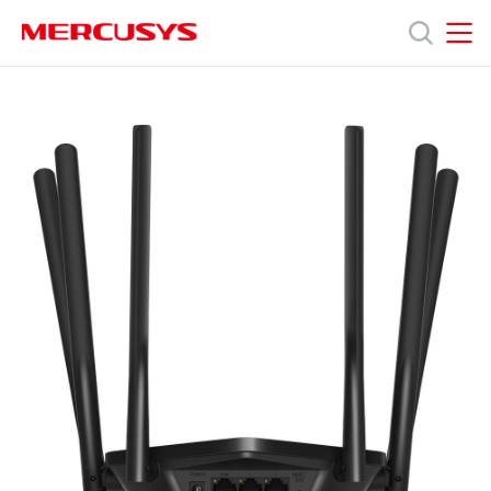
Click
to
skip
MERCUSYS
MERCUSYS
the
MR50G
제
navigation
[V1]
bar
|
AC1900
품
무
선
듀
지
얼
밴
드
원
기
가
비
회
트
공
유
사
기