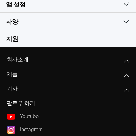
앱 설정
사양
다양한 기능을 간단하게
무선
지원
소프트웨어
무선 표준
회사소개
IEEE 802.11a/n/ac 5 GHz, IEEE 802.11b/g/n 2.4 GHz
하드웨어 기능
WAN 타입
제품
동적 IP/정적 IP/PPPoE/PPTP/L2TP
주파수
기타
크기
2.4 - 2.5GHz, 5.15 - 5.25GHz
기사
175.6 x 157.2 x 45 mm
관리
패키지 구성품
액세스 컨트롤
팔로우 하기
MERCUSYS
• AC1900 무선 듀얼밴드 기가비트 공유기
신호 전송률
인터페이스
로컬 관리
(MR50G)
2.4 GHz에서 600 Mbps, 5 GHz에서 1300 Mbps
1개 기가비트 WAN 포트
원격 관리
Youtube
• 전원 어댑터
호환 목록 확인하기
2개 기가비트 LAN 포트
• 이더넷 케이블
Instagram
수신 감도
DHCP
• 빠른 설치 가이드