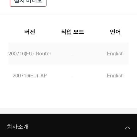
Republic
버전
작업 모드
언어
of Korea
200716(EU)_Router
-
English
/
200716(EU)_AP
-
English
한
국
어
회사소개