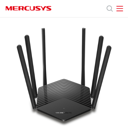
Click
to
skip
MERCUSYS
MERCUSYS
the
제
navigation
bar
품
지
원
회
사