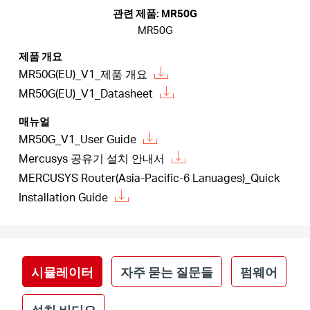
소
관련 제품: MR50G
MR50G
개
제품 개요
MR50G(EU)_V1_제품 개요
공
MR50G(EU)_V1_Datasheet
매뉴얼
식
MR50G_V1_User Guide
Mercusys 공유기 설치 안내서
몰
MERCUSYS Router(Asia-Pacific-6 Lanuages)_Quick
Installation Guide
공
식
시뮬레이터
자주 묻는 질문들
펌웨어
SNS
설치 비디오